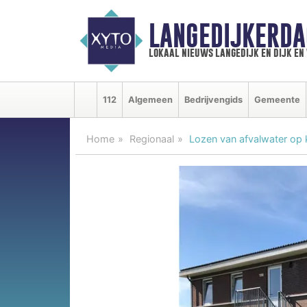
LANGEDIJKERDA
lokaal nieuws langedijk en dijk e
112
Algemeen
Bedrijvengids
Gemeente
Home
Regionaal
Lozen van afvalwater op 