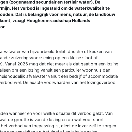
ngen (zogenaamd secundair en tertiair water). De
mijn. Het verbod is ingesteld om de waterkwaliteit te
uden. Dat is belangrijk voor mens, natuur, de landbouw
ij komt, vraagt Hoogheemraadschap Hollands
or.
afvalwater van bijvoorbeeld toilet, douche of keuken van
nde zuiveringsvoorziening op een kleine sloot of
). Vanaf 2026 mag dat niet meer als dat gaat om een lozing
lleen om een lozing vanuit een particulier woonhuis dan
 huishoudelijk afvalwater vanuit een bedrijf of accommodatie
t verbod wel. De exacte voorwaarden van het lozingsverbod
den wanneer en voor welke situatie dit verbod geldt. Van
wat de grootte is van de lozing en op wat voor soort
het verbod van toepassing is, dient de lozer zelf te zorgen
en aan aansluiten op het riool of na lokale opslag