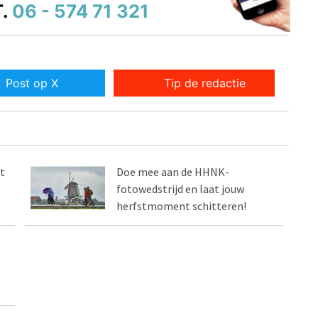
.
06 - 574 71 321
Post op X
Tip de redactie
t
Doe mee aan de HHNK-
fotowedstrijd en laat jouw
herfstmoment schitteren!