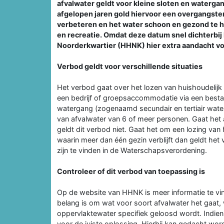
afvalwater geldt voor kleine sloten en waterga
afgelopen jaren gold hiervoor een overgangster
verbeteren en het water schoon en gezond te ho
en recreatie. Omdat deze datum snel dichterb
Noorderkwartier (HHNK) hier extra aandacht vo
Verbod geldt voor verschillende situaties
Het verbod gaat over het lozen van huishoudelijk 
een bedrijf of groepsaccommodatie via een bestaa
watergang (zogenaamd secundair en tertiair water
van afvalwater van 6 of meer personen. Gaat het a
geldt dit verbod niet. Gaat het om een lozing van
waarin meer dan één gezin verblijft dan geldt he
zijn te vinden in de Waterschapsverordening.
Controleer of dit verbod van toepassing is
Op de website van HHNK is meer informatie te vin
belang is om wat voor soort afvalwater het gaat, 
oppervlaktewater specifiek geloosd wordt. Indien 
voor de juiste oplossing. Hierbij kan gedacht word