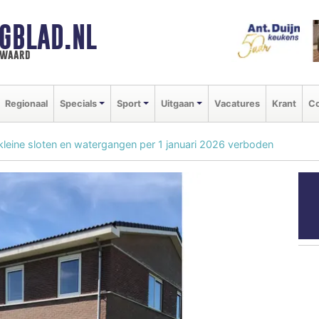
GBLAD.NL
n waard
Regionaal
Specials
Sport
Uitgaan
Vacatures
Krant
Co
kleine sloten en watergangen per 1 januari 2026 verboden