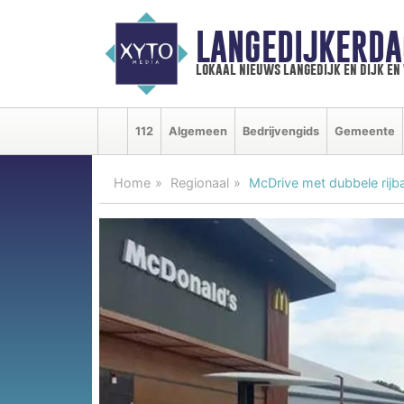
LANGEDIJKERDA
lokaal nieuws langedijk en dijk e
112
Algemeen
Bedrijvengids
Gemeente
Home
Regionaal
McDrive met dubbele rijb