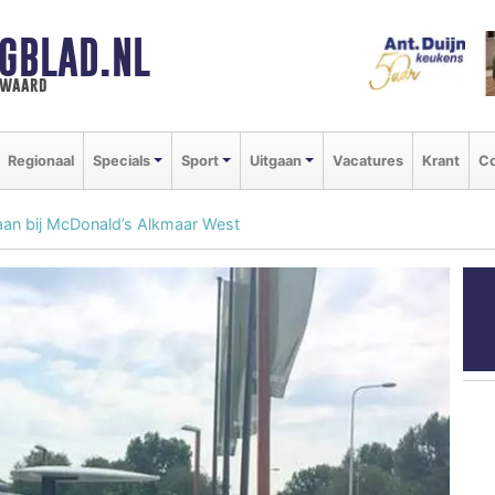
GBLAD.NL
n waard
Regionaal
Specials
Sport
Uitgaan
Vacatures
Krant
Co
aan bij McDonald’s Alkmaar West