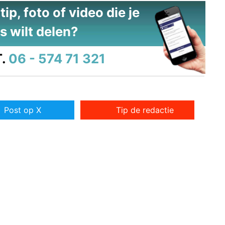
ip, foto of video die je
s wilt delen?
.
06 - 574 71 321
Post op X
Tip de redactie