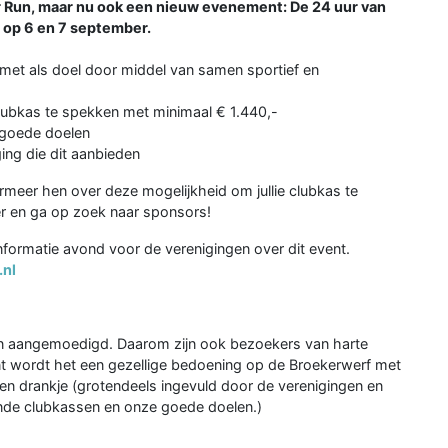
er Run, maar nu ook een nieuw evenement: De 24 uur van
 op 6 en 7 september.
met als doel door middel van samen sportief en
clubkas te spekken met minimaal € 1.440,-
 goede doelen
ing die dit aanbieden
ormeer hen over deze mogelijkheid om jullie clubkas te
tser en ga op zoek naar sponsors!
informatie avond voor de verenigingen over dit event.
.nl
den aangemoedigd. Daarom zijn ook bezoekers van harte
t wordt het een gezellige bedoening op de Broekerwerf met
een drankje (grotendeels ingevuld door de verenigingen en
ende clubkassen en onze goede doelen.)