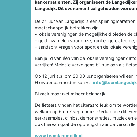
kankerpatienten. Zij organiseert de Langedijk
Langedijk. Dit evenement zal gehouden worden
De 24 uur van Langedijk is een spinningmarathon 
maatschappelijk betrokken zijn:
- lokale verenigingen de mogelijkheid bieden de 
- geld inzamelen voor onze, kanker gerelateerde,
- aandacht vragen voor sport en de lokale verenig
Ben je lid van één van de lokale verenigingen? Inf
verrijken! Meldt je vervolgens bij hun aan als fie
Op 12 juni a.s. om 20.00 uur organiseren wij een 
Hiervoor aanmelden kan via
info@teamlangedijk
Bijzaak maar niet minder belangrijk
De fietsers vinden het uiteraard leuk om te wor
welkom op 6 en 7 september. Gedurende dit even
eetkraampjes, clinics, demonstraties, muziek en 
ook hiervan gaat de opbrengst naar de verschill
www.teamlangedijk.nl