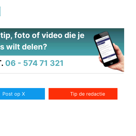
ip, foto of video die je
s wilt delen?
.
06 - 574 71 321
Post op X
Tip de redactie