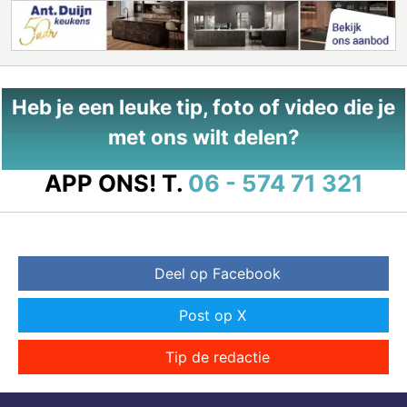
Heb je een leuke tip, foto of video die je
met ons wilt delen?
APP ONS!
T.
06 - 574 71 321
Deel op Facebook
Post op X
Tip de redactie