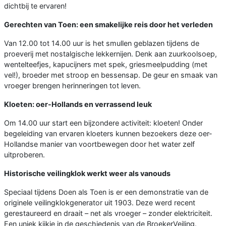
dichtbij te ervaren!
Gerechten van Toen: een smakelijke reis door het verleden
Van 12.00 tot 14.00 uur is het smullen geblazen tijdens de
proeverij met nostalgische lekkernijen. Denk aan zuurkoolsoep,
wentelteefjes, kapucijners met spek, griesmeelpudding (met
vel!), broeder met stroop en bessensap. De geur en smaak van
vroeger brengen herinneringen tot leven.
Kloeten: oer-Hollands en verrassend leuk
Om 14.00 uur start een bijzondere activiteit: kloeten! Onder
begeleiding van ervaren kloeters kunnen bezoekers deze oer-
Hollandse manier van voortbewegen door het water zelf
uitproberen.
Historische veilingklok werkt weer als vanouds
Speciaal tijdens Doen als Toen is er een demonstratie van de
originele veilingklokgenerator uit 1903. Deze werd recent
gerestaureerd en draait – net als vroeger – zonder elektriciteit.
Een uniek kijkje in de geschiedenis van de BroekerVeiling.