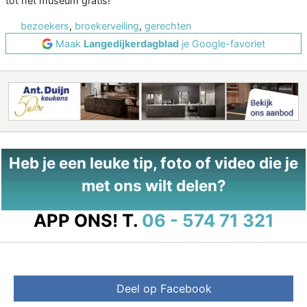
tot het museum gratis!
bezoekers
,
broekerveiling
,
gerechten
Maak
Langedijkerdagblad
je Google-favoriet
Heb je een leuke tip, foto of video die je
met ons wilt delen?
APP ONS!
T.
06 - 574 71 321
Deel op Facebook