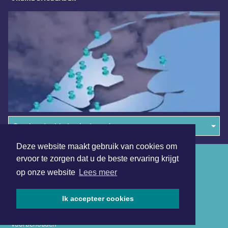
Overige dagbladen in de regio
Deze website maakt gebruik van cookies om
Algemene voorwaarden
ervoor te zorgen dat u de beste ervaring krijgt
op onze website
Lees meer
Disclaimer
Privacy Statement
Ik accepteer cookies
Copyright (c) 2026 | Langedijkerdagblad.nl - Alle rechten
voorbehouden