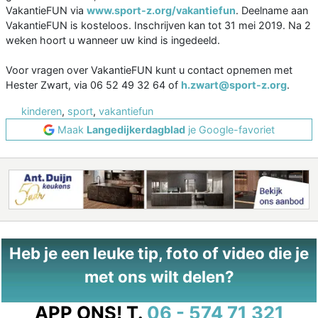
VakantieFUN via
www.sport-z.org/vakantiefun
. Deelname aan
VakantieFUN is kosteloos. Inschrijven kan tot 31 mei 2019. Na 2
weken hoort u wanneer uw kind is ingedeeld.
Voor vragen over VakantieFUN kunt u contact opnemen met
Hester Zwart, via 06 52 49 32 64 of
h.zwart@sport-z.org
.
kinderen
,
sport
,
vakantiefun
Maak
Langedijkerdagblad
je Google-favoriet
Heb je een leuke tip, foto of video die je
met ons wilt delen?
APP ONS!
T.
06 - 574 71 321