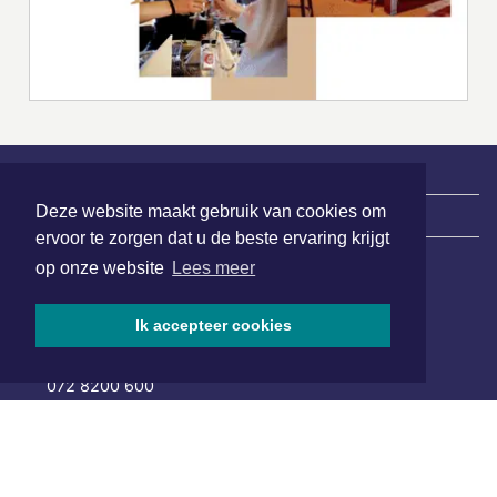
Deze website maakt gebruik van cookies om
|
Nieuws | Sport | Evenementen
ervoor te zorgen dat u de beste ervaring krijgt
op onze website
Lees meer
Hoofdvestiging:
van Benthuizenlaan 1
Ik accepteer cookies
1701 BZ Heerhugowaard
072 8200 600
redactie@xyto.nl
www.xyto.nl
SOCIAL MEDIA