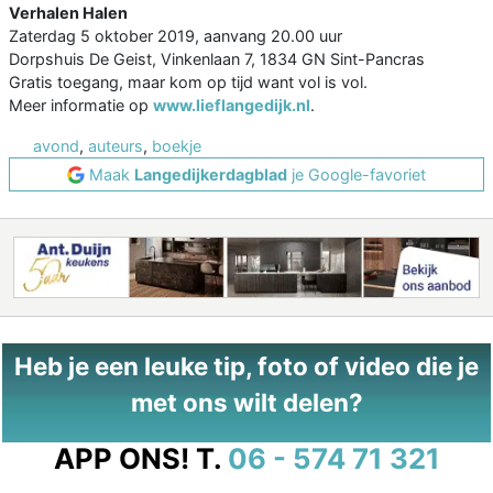
Verhalen Halen
Zaterdag 5 oktober 2019, aanvang 20.00 uur
Dorpshuis De Geist, Vinkenlaan 7, 1834 GN Sint-Pancras
Gratis toegang, maar kom op tijd want vol is vol.
Meer informatie op
www.lieflangedijk.nl
.
avond
,
auteurs
,
boekje
Maak
Langedijkerdagblad
je Google-favoriet
Heb je een leuke tip, foto of video die je
met ons wilt delen?
APP ONS!
T.
06 - 574 71 321