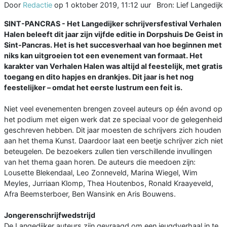
Door
Redactie
op
1 oktober 2019, 11:12 uur
Bron: Lief Langedijk
SINT-PANCRAS - Het Langedijker schrijversfestival Verhalen
Halen beleeft dit jaar zijn vijfde editie in Dorpshuis De Geist in
Sint-Pancras. Het is het succesverhaal van hoe beginnen met
niks kan uitgroeien tot een evenement van formaat. Het
karakter van Verhalen Halen was altijd al feestelijk, met gratis
toegang en dito hapjes en drankjes. Dit jaar is het nog
feestelijker – omdat het eerste lustrum een feit is.
Niet veel evenementen brengen zoveel auteurs op één avond op
het podium met eigen werk dat ze speciaal voor de gelegenheid
geschreven hebben. Dit jaar moesten de schrijvers zich houden
aan het thema Kunst. Daardoor laat een beetje schrijver zich niet
beteugelen. De bezoekers zullen tien verschillende invullingen
van het thema gaan horen. De auteurs die meedoen zijn:
Lousette Blekendaal, Leo Zonneveld, Marina Wiegel, Wim
Meyles, Jurriaan Klomp, Thea Houtenbos, Ronald Kraayeveld,
Afra Beemsterboer, Ben Wansink en Aris Bouwens.
Jongerenschrijfwedstrijd
De Langedijker auteurs zijn gevraagd om een jeugdverhaal in te