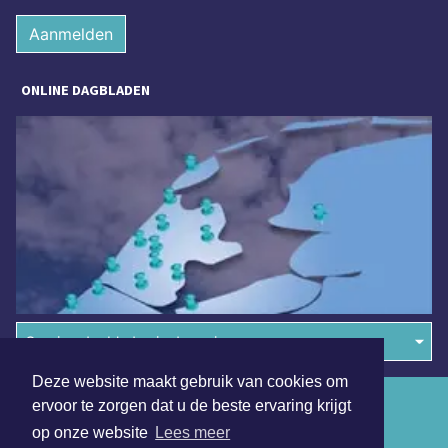
Aanmelden
ONLINE DAGBLADEN
Overige dagbladen in de regio
Deze website maakt gebruik van cookies om
Algemene voorwaarden
ervoor te zorgen dat u de beste ervaring krijgt
op onze website
Lees meer
Disclaimer