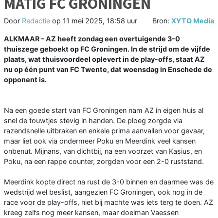
MATIG FC GRONINGEN
Door
Redactie
op
11 mei 2025, 18:58 uur
Bron:
XYTO Media
ALKMAAR - AZ heeft zondag een overtuigende 3-0
thuiszege geboekt op FC Groningen. In de strijd om de vijfde
plaats, wat thuisvoordeel oplevert in de play-offs, staat AZ
nu op één punt van FC Twente, dat woensdag in Enschede de
opponent is.
Na een goede start van FC Groningen nam AZ in eigen huis al
snel de touwtjes stevig in handen. De ploeg zorgde via
razendsnelle uitbraken en enkele prima aanvallen voor gevaar,
maar liet ook via ondermeer Poku en Meerdink veel kansen
onbenut. Mijnans, van dichtbij, na een voorzet van Kasius, en
Poku, na een rappe counter, zorgden voor een 2-0 ruststand.
Meerdink kopte direct na rust de 3-0 binnen en daarmee was de
wedstrijd wel beslist, aangezien FC Groningen, ook nog in de
race voor de play-offs, niet bij machte was iets terg te doen. AZ
kreeg zelfs nog meer kansen, maar doelman Vaessen