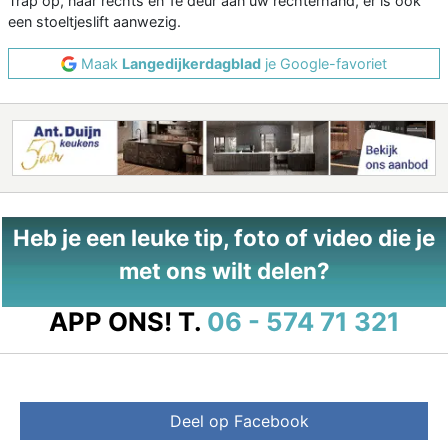
Trap op, naar rechts en 1e deur aan uw rechterhand, er is ook
een stoeltjeslift aanwezig.
Maak
Langedijkerdagblad
je Google-favoriet
Heb je een leuke tip, foto of video die je
met ons wilt delen?
APP ONS!
T.
06 - 574 71 321
Deel op Facebook