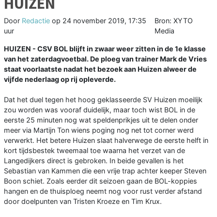
HUIZEN
Door
Redactie
op
24 november 2019, 17:35
Bron: XYTO
uur
Media
HUIZEN - CSV BOL blijft in zwaar weer zitten in de 1e klasse
van het zaterdagvoetbal. De ploeg van trainer Mark de Vries
staat voorlaatste nadat het bezoek aan Huizen alweer de
vijfde nederlaag op rij opleverde.
Dat het duel tegen het hoog geklasseerde SV Huizen moeilijk
zou worden was vooraf duidelijk, maar toch wist BOL in de
eerste 25 minuten nog wat speldenprikjes uit te delen onder
meer via Martijn Ton wiens poging nog net tot corner werd
verwerkt. Het betere Huizen slaat halverwege de eerste helft in
kort tijdsbestek tweemaal toe waarna het verzet van de
Langedijkers direct is gebroken. In beide gevallen is het
Sebastian van Kammen die een vrije trap achter keeper Steven
Boon schiet. Zoals eerder dit seizoen gaan de BOL-koppies
hangen en de thuisploeg neemt nog voor rust verder afstand
door doelpunten van Tristen Kroeze en Tim Krux.