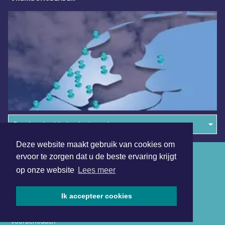
Overige dagbladen in de regio
Deze website maakt gebruik van cookies om
Algemene voorwaarden
ervoor te zorgen dat u de beste ervaring krijgt
op onze website
Lees meer
Disclaimer
Privacy Statement
Ik accepteer cookies
Copyright (c) 2026 | Langedijkerdagblad.nl - Alle rechten
voorbehouden