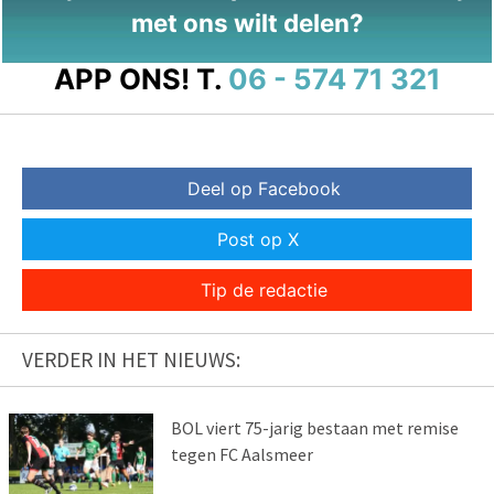
met ons wilt delen?
APP ONS!
T.
06 - 574 71 321
Deel op Facebook
Post op X
Tip de redactie
VERDER IN HET NIEUWS:
BOL viert 75-jarig bestaan met remise
tegen FC Aalsmeer