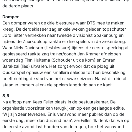
de derde plaats.
Domper
Een domper waren de drie blessures waar DTS mee te maken
kreeg. De derdeklasser zag enkele weken geleden topschutter
Jordi Bitter vertrekken naar tweede divisionist Spakenburg en
tijdens de Zuurkoolcup raakte er drie spelers in de ziekenboeg.
Waar Niels Davidson (liesblessure) tijdens de eerste speeldag al
geblesseerd raakte zag trainer/coach Jan Kramer afgelopen
woensdag Finn Huitema (Schouder uit de kom) en Emran
Barakzai (lies) uitvallen. Het zorgt ervoor dat de ploeg uit
Oudkarspel opnieuw een smallere selectie tot hun beschikking
heeft richting de start van het nieuwe seizoen. Naast dit drietal
staan er immers al enkele spelers langdurig aan de kant.
8,5
Na afloop nam Kees Feller plaats in de bestuurskamer. De
organisatie voorzitter kan terugkijken op een geslaagde editie.
‘Wij zijn zeer tevreden. Er is vanavond meer publiek dan op de
eerste dag, meer dan duizend man’, zei Feller. ‘Ik denk dat we op
de eerste avond last hadden van de regen, hoe het vanavond