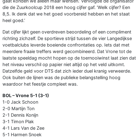
gaat konden we alleen maar wensen.’ vervolgde de organisator
die de Zuurkoolcup 2018 een hoog cijfer gaf. ‘Welk cijfer? Een
8,5. Ik denk dat we het goed voorbereid hebben en het staat
heel goed.’
Dat cijfer lijkt geen overdreven beoordeling of een compliment
richting zichzelf. De sportieve strijd tussen de vier Langedijkse
voetbalclubs leverde boeiende confrontaties op. Iets dat met
meerdere fraaie treffers werd gecombineerd. Dat Vrone tot de
laatste speeldag mocht hopen op de toernooiwinst laat zien dat
het niveau verschil op papier niet altijd op het veld uitkomt.
Datzelfde geld voor DTS dat zich ieder duel kranig verweerde.
Ook buiten de lijnen was de publieke belangstelling hoog
waardoor het feestje compleet was.
BOL – Vrone 5-1
(
3-1)
1-0 Jack Schoon
2-0 Martijn Ton
2-1 Dennis Konijn
3-1 Timon Plak
4-1 Lars Van de Zee
5-1 Harmen Snoek