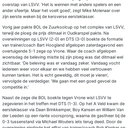
overstap van LSVV. ‘Het is wennen met andere spelers en een
ander sfeertje. Maar het voelt goed’, zegt Mike Molenaar over
zijn eerste weken bij de kersverse eersteklasser.
Vorig jaar pakte BOL de Zuurkoolcup op het complex van LSVV,
terwijl de ploeg de prijs ditmaal in Oudkarspel pakte. Na
overwinningen op LSVV (2-0) en DTS (3-0) boekte de formatie
van trainer/coach Bart Hoogland afgelopen zaterdagavond een
overtuigende 5-1 zege op Vrone. Waar de coach afgelopen
woensdag de beleving mistte bij zijn ploeg was dat ditmaal wel
zichtbaar. ‘De beleving was er vandaag zeker. Vandaag vocht
iedereen weer voor elkaar en we hebben veel vertrouwen
kunnen tanken. Het is echt geweldig, dit moet je vieren’,
vervolgde de verdediger. ‘We gaan met een goed gevoel de
competitie in.’
Naast de zege die BOL boekte tegen Vrone wist LSVV te
zegevieren in het treffen met DTS (1-3). Op het A Veld kwam de
eersteklasser via Daan Brinkkemper, Boy Kansen en William Van
der Leeden op een riante voorsprong, waarna de gastheer bij de
0-3 tussenstand via Michael Wouters iets terug deed. Door de
overwinning eindigde het elftal van trainer/coach Rob Klanker op