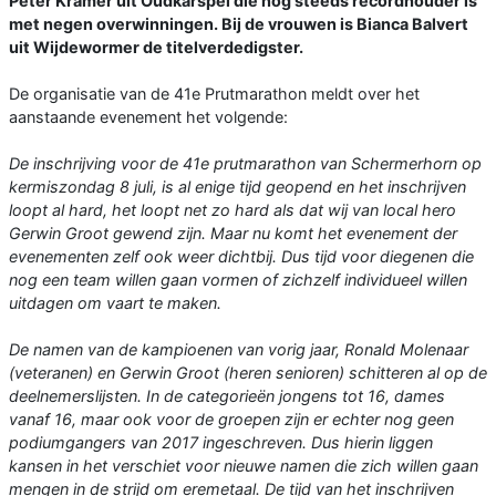
Peter Kramer uit Oudkarspel die nog steeds recordhouder is
met negen overwinningen. Bij de vrouwen is Bianca Balvert
uit Wijdewormer de titelverdedigster.
De organisatie van de 41e Prutmarathon meldt over het
aanstaande evenement het volgende:
De inschrijving voor de 41e prutmarathon van Schermerhorn op
kermiszondag 8 juli, is al enige tijd geopend en het inschrijven
loopt al hard, het loopt net zo hard als dat wij van local hero
Gerwin Groot gewend zijn. Maar nu komt het evenement der
evenementen zelf ook weer dichtbij. Dus tijd voor diegenen die
nog een team willen gaan vormen of zichzelf individueel willen
uitdagen om vaart te maken.
De namen van de kampioenen van vorig jaar, Ronald Molenaar
(veteranen) en Gerwin Groot (heren senioren) schitteren al op de
deelnemerslijsten. In de categorieën jongens tot 16, dames
vanaf 16, maar ook voor de groepen zijn er echter nog geen
podiumgangers van 2017 ingeschreven. Dus hierin liggen
kansen in het verschiet voor nieuwe namen die zich willen gaan
mengen in de strijd om eremetaal. De tijd van het inschrijven