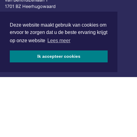
1701 BZ Heerhugowaard
072 8200 600
Deze website maakt gebruik van cookies om
redactie@xyto.nl
ervoor te zorgen dat u de beste ervaring krijgt
www.xyto.nl
op onze website
Lees meer
SOCIAL MEDIA
Ik accepteer cookies
NIEUWSBRIEF AANMELDEN
Schrijf je in voor onze nieuwsbrief en krijg wekelijks een
samenvatting van alle gebeurtenissen uit jouw regio.
Aanmelden
ONLINE DAGBLADEN