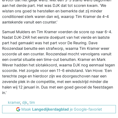
aan het derde part. Het was DJK dat tot scoren kwam. ‘We
wisten ons goed te herstellen en bemerkte dat zij minder
conditioneel sterk waren dan wij, waarop Tim Kramer de 4–4
aantekende vanuit een counter.’
Samuel Mulders en Tim Kramer voerden de score op naar 6-4.
Nadat DJK-ZAR het eerste doelpunt van het vierde en laatste
part had gemaakt was het part voor De Reuring. Dave
Roozendaal benutte een strafworp, waarna Tim Kramer weer
scoorde uit een counter. Roozendaal mocht vervolgens vanuit
een overtal situatie een time-out benutten. Kramer en Mark
Wever hadden het slotakkoord, waarna DJK nog eenmaal tegen
scoorde. Het zorgde voor een 11-6 eindstand. Van Hove: ‘Een
terechte zege en hierdoor zijn we doorgeschoven naar een
zevende plek in de competitie, met een wedstrijd minder die
halen wij 12 januari in. Dus met een goed gevoel de feestdagen
in.’
kramer
,
djk
,
tim
Maak
Langedijkerdagblad
je Google-favoriet