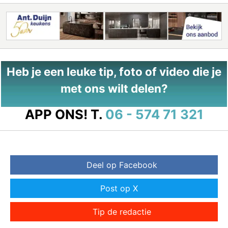
Heb je een leuke tip, foto of video die je
met ons wilt delen?
APP ONS!
T.
06 - 574 71 321
Deel op Facebook
Post op X
Tip de redactie