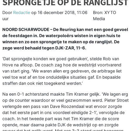
SPRONGETJE OP DE RANGLIJST
Door
Redactie
op
16 december 2018, 11:06
Bron: XYTO
uur
Media
NOORD SCHARWOUDE –
De Reuring kan met een goed gevoel
de feestdagen in. De waterpoloërs wisten in eigen huis te
winnen en zo een sprongetje te maken op de ranglijst. De
zege werd behaald tegen DJK-ZAR, 11-6.
‘Dat sprongejte konden we goed gebruiken’, stelde Rob van
Hove na afloop. De coach zag hoe de wedstrijd voortvarend
van start ging. ‘We waren allen erg gedreven, de arbitrage liet
veel toe wat af en toe onduidelijke situaties gaf. En bepaalde
straffen dan ook niet toegekend werden.’
Na een 0-1 achterstand maakte Tim Kramer gelijk. ‘We lagen erg
op de counter waardoor er veel gezwommen werd. Pieter Stroet
verlengde een pass van Dave Roozendaal wat ervoor zorgde
dat het eerste part in ons voordeel eindigde 2-1’, vervolgde de
coach. In het tweede part was het Tim Kramer die de score
opende, maar daarna pakte DJK de wedstrijd op en zorgde
ervoor dat het gelijk werd. Met een 3-3 stand werd begonnen