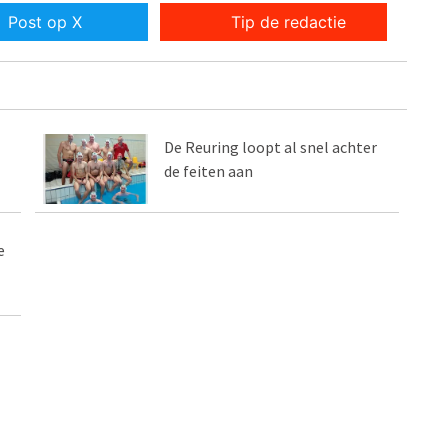
Post op X
Tip de redactie
De Reuring loopt al snel achter
de feiten aan
e