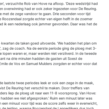
uren’, verzuchtte Rob van Hove na afloop. ‘Deze wedstrijd had
en overwinning had er ook zeker ingezeten voor De Reuring.
se met de zege vandoor te gaan. Drie seconden voor tijd
Roozendaal zorgde echter van eigen helft in de zoemer
 had ik een nederlaag ook jammer gevonden. Daar was het de
ie kwarten de taken goed uitvoerde. ‘We hadden het plan om
’, zag de coach. Na de eerste periode ging de ploeg met 3-
te lopen waren er, maar werden niet verzilverd. In de tweede
want na drie minuten hadden de gasten uit Soest de
mile de Vos en Samuel Mulders zorgden er echter voor dat
e laatste twee periodes leek er ook een zege in de maak,
t De Reuring het verschil te maken. Door treffers van
rs liep de ploeg uit naar een 11-8 voorsprong. Van Hove:
 hadden we niet afgesproken.’ Ruim een minuut later was
n een minuut voor tijd was de score zelfs weer in evenwicht,
s de leiding, waarna Roozendaal de Langedijkers dus toch