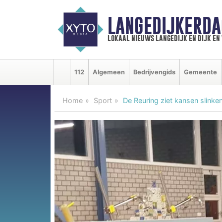
LANGEDIJKERDA
lokaal nieuws langedijk en dijk e
112
Algemeen
Bedrijvengids
Gemeente
Home
Sport
De Reuring ziet kansen slinke