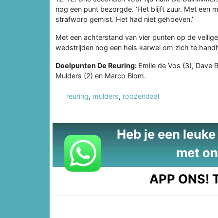
nog een punt bezorgde. ‘Het blijft zuur. Met ee
strafworp gemist. Het had niet gehoeven.’
Met een achterstand van vier punten op de veilige 
wedstrijden nog een hels karwei om zich te handhav
Doelpunten De Reuring:
Emile de Vos (3), Dave 
Mulders (2) en Marco Blom.
reuring
,
mulders
,
roozendaal
Heb je een leuke t
met on
APP ONS!
T