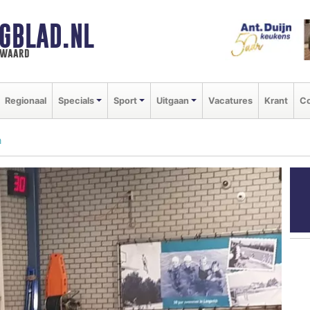
GBLAD.NL
n waard
Regionaal
Specials
Sport
Uitgaan
Vacatures
Krant
Co
n