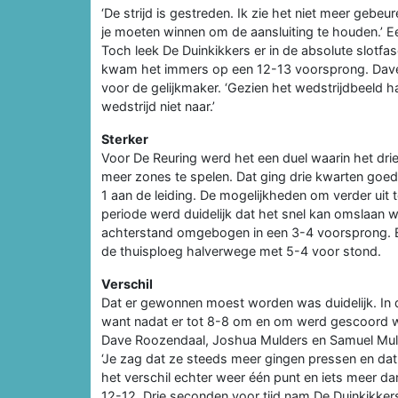
‘De strijd is gestreden. Ik zie het niet meer gebe
je moeten winnen om de aansluiting te houden.’ E
Toch leek De Duinkikkers er in de absolute slotfa
kwam het immers op een 12-13 voorsprong. Dave 
voor de gelijkmaker. ‘Gezien het wedstrijdbeeld
wedstrijd niet naar.’
Sterker
Voor De Reuring werd het een duel waarin het dr
meer zones te spelen. Dat ging drie kwarten goed
1 aan de leiding. De mogelijkheden om verder uit 
periode werd duidelijk dat het snel kan omslaan 
achterstand omgebogen in een 3-4 voorsprong. E
de thuisploeg halverwege met 5-4 voor stond.
Verschil
Dat er gewonnen moest worden was duidelijk. In d
want nadat er tot 8-8 om en om werd gescoord wis
Dave Roozendaal, Joshua Mulders en Samuel Mulde
‘Je zag dat ze steeds meer gingen pressen en dat
het verschil echter weer één punt en iets meer da
12-12. Drie seconden voor tijd nam De Duinkikker