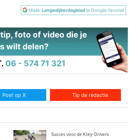
Maak
Langedijkerdagblad
je Google-favoriet
ip, foto of video die je
s wilt delen?
.
06 - 574 71 321
Post op X
Tip de redactie
Succes voor de Kley-Drivers