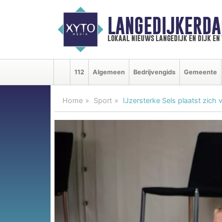
LANGEDIJKERDA
lokaal nieuws langedijk en dijk e
112
Algemeen
Bedrijvengids
Gemeente
Home
Sport
IJzersterke Sels plaatst zich 