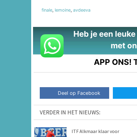
finale
,
lemoine
,
avdeeva
Heb je een leuke t
met on
APP ONS!
T
Deel op Facebook
VERDER IN HET NIEUWS:
ITF Alkmaar klaar voor