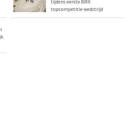
tijdens eerste BMX
topcompetitie wedstrijd
i
jk