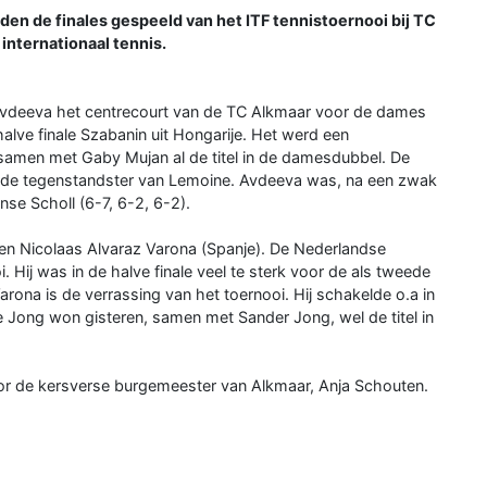
n de finales gespeeld van het ITF tennistoernooi bij TC
internationaal tennis.
 Avdeeva het centrecourt van de TC Alkmaar voor de dames
halve finale Szabanin uit Hongarije. Het werd een
 samen met Gaby Mujan al de titel in de damesdubbel. De
ende tegenstandster van Lemoine. Avdeeva was, na een zwak
nse Scholl (6-7, 6-2, 6-2).
) en Nicolaas Alvaraz Varona (Spanje). De Nederlandse
. Hij was in de halve finale veel te sterk voor de als tweede
rona is de verrassing van het toernooi. Hij schakelde o.a in
e Jong won gisteren, samen met Sander Jong, wel de titel in
oor de kersverse burgemeester van Alkmaar, Anja Schouten.