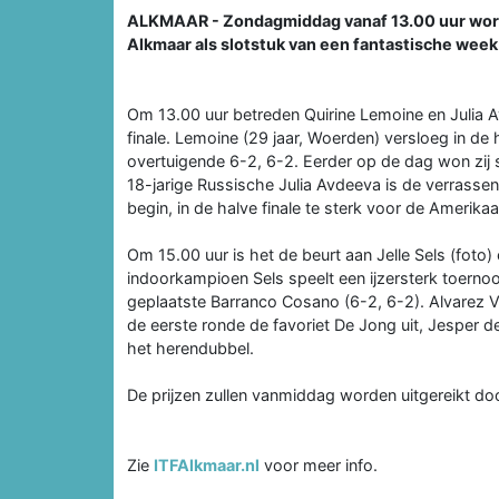
ALKMAAR - Zondagmiddag vanaf 13.00 uur worde
Alkmaar als slotstuk van een fantastische week 
Om 13.00 uur betreden Quirine Lemoine en Julia
finale. Lemoine (29 jaar, Woerden) versloeg in de 
overtuigende 6-2, 6-2. Eerder op de dag won zij
18-jarige Russische Julia Avdeeva is de verrass
begin, in de halve finale te sterk voor de Amerikaa
Om 15.00 uur is het de beurt aan Jelle Sels (foto
indoorkampioen Sels speelt een ijzersterk toernooi
geplaatste Barranco Cosano (6-2, 6-2). Alvarez Va
de eerste ronde de favoriet De Jong uit, Jesper d
het herendubbel.
De prijzen zullen vanmiddag worden uitgereikt d
Zie
ITFAlkmaar.nl
voor meer info.