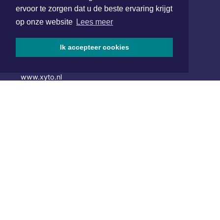
ervoor te zorgen dat u de beste ervaring krijgt
Hoofdvestiging:
op onze website
Lees meer
van Benthuizenlaan 1
1701 BZ Heerhugowaard
Ik accepteer cookies
072 8200 600
redactie@xyto.nl
www.xyto.nl
SOCIAL MEDIA
NIEUWSBRIEF AANMELDEN
Schrijf je in voor onze nieuwsbrief en krijg wekelijks een
samenvatting van alle gebeurtenissen uit jouw regio.
Aanmelden
ONLINE DAGBLADEN