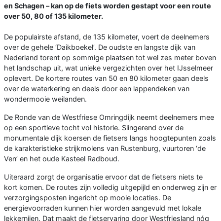
en Schagen – kan op de fiets worden gestapt voor een route
over 50, 80 of 135 kilometer.
De populairste afstand, de 135 kilometer, voert de deelnemers
over de gehele ‘Daikboekel’. De oudste en langste dijk van
Nederland torent op sommige plaatsen tot wel zes meter boven
het landschap uit, wat unieke vergezichten over het IJsselmeer
oplevert. De kortere routes van 50 en 80 kilometer gaan deels
over de waterkering en deels door een lappendeken van
wondermooie weilanden.
De Ronde van de Westfriese Omringdijk neemt deelnemers mee
op een sportieve tocht vol historie. Slingerend over de
monumentale dijk koersen de fietsers langs hoogtepunten zoals
de karakteristieke strijkmolens van Rustenburg, vuurtoren ‘de
Ven’ en het oude Kasteel Radboud.
Uiteraard zorgt de organisatie ervoor dat de fietsers niets te
kort komen. De routes zijn volledig uitgepijld en onderweg zijn er
verzorgingsposten ingericht op mooie locaties. De
energievoorraden kunnen hier worden aangevuld met lokale
lekkernijen. Dat maakt de fietservaring door Westfriesland nóg