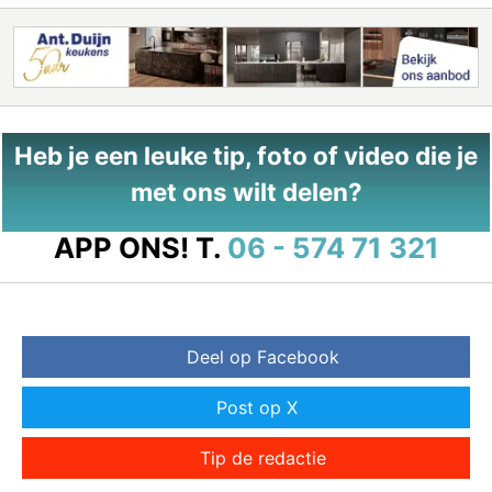
Heb je een leuke tip, foto of video die je
met ons wilt delen?
APP ONS!
T.
06 - 574 71 321
Deel op Facebook
Post op X
Tip de redactie