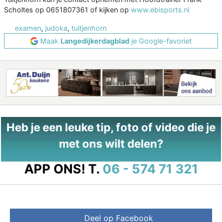
Scholtes op 0651807361 of kijken op
www.ebisports.nl
examen
,
judoka
,
tuitjenhorn
Maak
Langedijkerdagblad
je Google-favoriet
Heb je een leuke tip, foto of video die je
met ons wilt delen?
APP ONS!
T.
06 - 574 71 321
Deel op Facebook