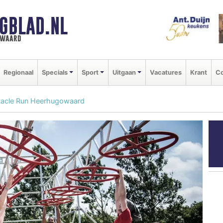
GBLAD.NL
n waard
Regionaal
Specials
Sport
Uitgaan
Vacatures
Krant
Co
stacle Run Heerhugowaard