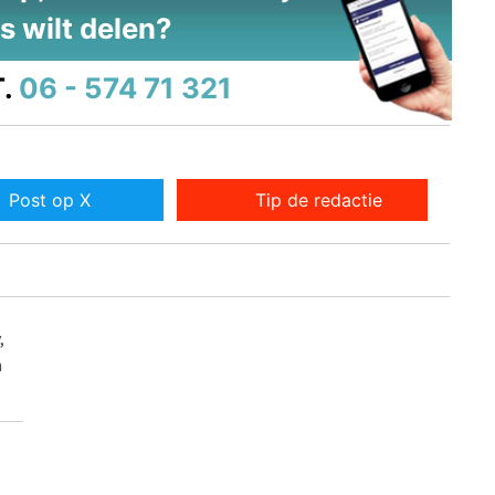
s wilt delen?
.
06 - 574 71 321
Post op X
Tip de redactie
,
n