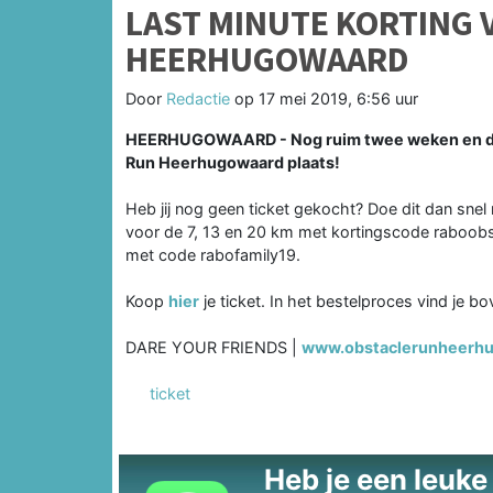
LAST MINUTE KORTING 
HEERHUGOWAARD
Door
Redactie
op
17 mei 2019, 6:56 uur
HEERHUGOWAARD - Nog ruim twee weken en dan i
Run Heerhugowaard plaats!
Heb jij nog geen ticket gekocht? Doe dit dan snel m
voor de 7, 13 en 20 km met kortingscode raboobs
met code rabofamily19.
Koop
hier
je ticket. In het bestelproces vind je b
DARE YOUR FRIENDS |
www.obstaclerunheerhu
ticket
Heb je een leuke t