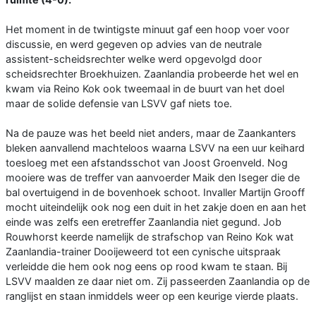
Het moment in de twintigste minuut gaf een hoop voer voor
discussie, en werd gegeven op advies van de neutrale
assistent-scheidsrechter welke werd opgevolgd door
scheidsrechter Broekhuizen. Zaanlandia probeerde het wel en
kwam via Reino Kok ook tweemaal in de buurt van het doel
maar de solide defensie van LSVV gaf niets toe.
Na de pauze was het beeld niet anders, maar de Zaankanters
bleken aanvallend machteloos waarna LSVV na een uur keihard
toesloeg met een afstandsschot van Joost Groenveld. Nog
mooiere was de treffer van aanvoerder Maik den Iseger die de
bal overtuigend in de bovenhoek schoot. Invaller Martijn Grooff
mocht uiteindelijk ook nog een duit in het zakje doen en aan het
einde was zelfs een eretreffer Zaanlandia niet gegund. Job
Rouwhorst keerde namelijk de strafschop van Reino Kok wat
Zaanlandia-trainer Dooijeweerd tot een cynische uitspraak
verleidde die hem ook nog eens op rood kwam te staan. Bij
LSVV maalden ze daar niet om. Zij passeerden Zaanlandia op de
ranglijst en staan inmiddels weer op een keurige vierde plaats.