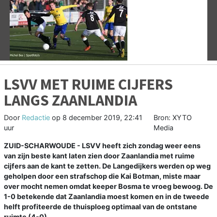
Vorige
V
LSVV MET RUIME CIJFERS
LANGS ZAANLANDIA
Door
Redactie
op
8 december 2019, 22:41
Bron: XYTO
uur
Media
ZUID-SCHARWOUDE - LSVV heeft zich zondag weer eens
van zijn beste kant laten zien door Zaanlandia met ruime
cijfers aan de kant te zetten. De Langedijkers werden op weg
geholpen door een strafschop die Kai Botman, miste maar
over mocht nemen omdat keeper Bosma te vroeg bewoog. De
1-0 betekende dat Zaanlandia moest komen en in de tweede
helft profiteerde de thuisploeg optimaal van de ontstane
ruimte (4-0).