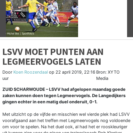
Vorige
V
LSVV MOET PUNTEN AAN
LEGMEERVOGELS LATEN
Door
Koen Roozendaal
op
22 april 2019, 22:16
Bron: XYTO
uur
Media
ZUID SCHARWOUDE – LSVV had afgelopen maandag goede
zaken kunnen doen tegen Legmeervogels. De Langedijkers
gingen echter in een matig duel onderuit, 0-1.
Met uitzicht op de vijfde en misschien wel vierde plek had LSVV
voorafgaand aan het treffen met Legmeervogels nog voldoende
om voor te spelen. Na het duel ook, al had het er rooskleuriger
uit kunnen zien voor de ploeg van trainer/coach Rob Klanker.