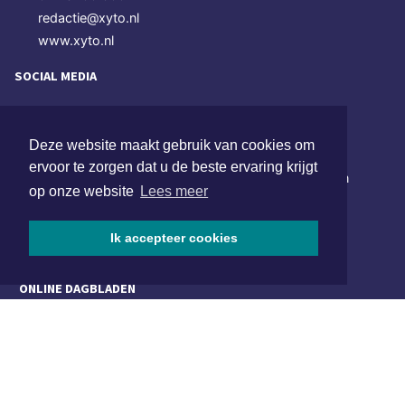
redactie@xyto.nl
www.xyto.nl
SOCIAL MEDIA
NIEUWSBRIEF AANMELDEN
Deze website maakt gebruik van cookies om
ervoor te zorgen dat u de beste ervaring krijgt
Schrijf je in voor onze nieuwsbrief en krijg wekelijks een
op onze website
Lees meer
samenvatting van alle gebeurtenissen uit jouw regio.
Aanmelden
Ik accepteer cookies
ONLINE DAGBLADEN