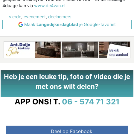
4daage kan via
www.de4van.nl
vierde
,
evenement
,
deelnemers
Maak
Langedijkerdagblad
je Google-favoriet
Heb je een leuke tip, foto of video die je
met ons wilt delen?
APP ONS!
T.
06 - 574 71 321
Deel op Facebook