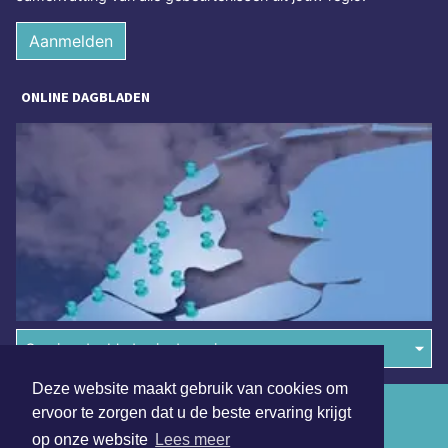
Aanmelden
ONLINE DAGBLADEN
Overige dagbladen in de regio
Deze website maakt gebruik van cookies om
Algemene voorwaarden
ervoor te zorgen dat u de beste ervaring krijgt
op onze website
Lees meer
Disclaimer