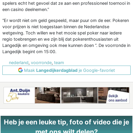
spelers echt het gevoel dat ze aan een professioneel toernooi in
een casino deelnemen.”
“Er wordt niet om geld gespeeld, maar puur om de eer. Pokeren
voor prijzen is niet toegestaan binnen de Nederlandse
wetgeving. Toch willen we het mooie spel poker naar iedere
regio toebrengen en we zijn blij dat pokerenthousiasten uit
Langedijk en omgeving ook mee kunnen doen “. De voorronde in
Langedijk begint om 15:00.
nederland
,
voorronde
,
team
Maak
Langedijkerdagblad
je Google-favoriet
Heb je een leuke tip, foto of video die je
met ons wilt delen?