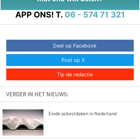
APP ONS!
T.
06 - 574 71 321
Deel op Facebook
Post op X
Tip de redactie
VERDER IN HET NIEUWS:
Einde asbestdaken in Nederland