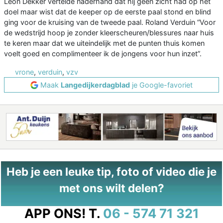
Leon Dekker vertelde naderhand dat hij geen zicht had op het
doel maar wist dat de keeper op de eerste paal stond en blind
ging voor de kruising van de tweede paal. Roland Verduin “Voor
de wedstrijd hoop je zonder kleerscheuren/blessures naar huis
te keren maar dat we uiteindelijk met de punten thuis komen
voelt goed en complimenteer ik de jongens voor hun inzet”.
vrone
,
verduin
,
vzv
Maak
Langedijkerdagblad
je Google-favoriet
Heb je een leuke tip, foto of video die je
met ons wilt delen?
APP ONS!
T.
06 - 574 71 321