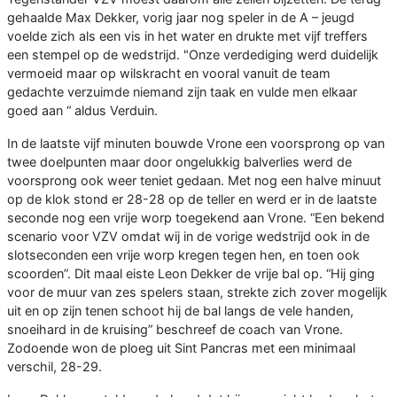
gehaalde Max Dekker, vorig jaar nog speler in de A – jeugd
voelde zich als een vis in het water en drukte met vijf treffers
een stempel op de wedstrijd. "Onze verdediging werd duidelijk
vermoeid maar op wilskracht en vooral vanuit de team
gedachte verzuimde niemand zijn taak en vulde men elkaar
goed aan “ aldus Verduin.
In de laatste vijf minuten bouwde Vrone een voorsprong op van
twee doelpunten maar door ongelukkig balverlies werd de
voorsprong ook weer teniet gedaan. Met nog een halve minuut
op de klok stond er 28-28 op de teller en werd er in de laatste
seconde nog een vrije worp toegekend aan Vrone. “Een bekend
scenario voor VZV omdat wij in de vorige wedstrijd ook in de
slotseconden een vrije worp kregen tegen hen, en toen ook
scoorden”. Dit maal eiste Leon Dekker de vrije bal op. “Hij ging
voor de muur van zes spelers staan, strekte zich zover mogelijk
uit en op zijn tenen schoot hij de bal langs de vele handen,
snoeihard in de kruising” beschreef de coach van Vrone.
Zodoende won de ploeg uit Sint Pancras met een minimaal
verschil, 28-29.