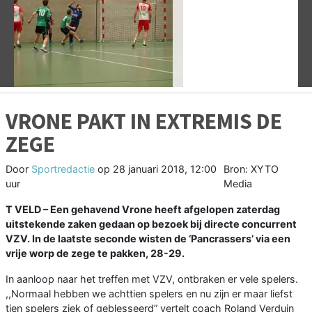
Vorige
V
VRONE PAKT IN EXTREMIS DE
ZEGE
Door
Sportredactie
op
28 januari 2018, 12:00
Bron: XYTO
uur
Media
T VELD – Een gehavend Vrone heeft afgelopen zaterdag
uitstekende zaken gedaan op bezoek bij directe concurrent
VZV. In de laatste seconde wisten de ‘Pancrassers’ via een
vrije worp de zege te pakken, 28-29.
In aanloop naar het treffen met VZV, ontbraken er vele spelers.
,,Normaal hebben we achttien spelers en nu zijn er maar liefst
tien spelers ziek of geblesseerd” vertelt coach Roland Verduin