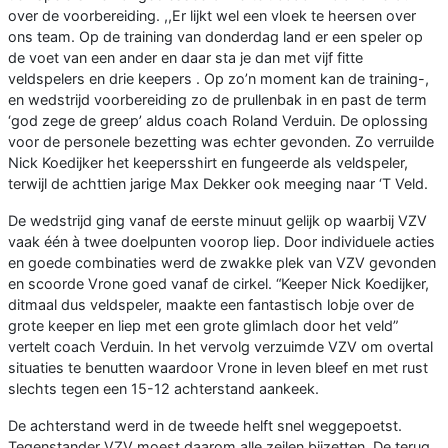
over de voorbereiding. ,,Er lijkt wel een vloek te heersen over
ons team. Op de training van donderdag land er een speler op
de voet van een ander en daar sta je dan met vijf fitte
veldspelers en drie keepers . Op zo’n moment kan de training-,
en wedstrijd voorbereiding zo de prullenbak in en past de term
‘god zege de greep’ aldus coach Roland Verduin. De oplossing
voor de personele bezetting was echter gevonden. Zo verruilde
Nick Koedijker het keepersshirt en fungeerde als veldspeler,
terwijl de achttien jarige Max Dekker ook meeging naar ‘T Veld.
De wedstrijd ging vanaf de eerste minuut gelijk op waarbij VZV
vaak één à twee doelpunten voorop liep. Door individuele acties
en goede combinaties werd de zwakke plek van VZV gevonden
en scoorde Vrone goed vanaf de cirkel. “Keeper Nick Koedijker,
ditmaal dus veldspeler, maakte een fantastisch lobje over de
grote keeper en liep met een grote glimlach door het veld”
vertelt coach Verduin. In het vervolg verzuimde VZV om overtal
situaties te benutten waardoor Vrone in leven bleef en met rust
slechts tegen een 15-12 achterstand aankeek.
De achterstand werd in de tweede helft snel weggepoetst.
Tegenstander VZV moest daarom alle zeilen bijzetten. De terug