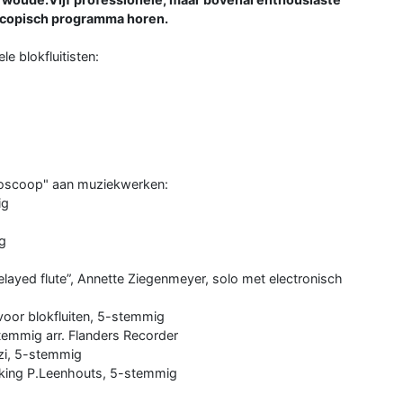
oscopisch programma horen.
e blokfluitisten:
idoscoop" aan muziekwerken:
ig
g
layed flute”, Annette Ziegenmeyer, solo met electronisch
 voor blokfluiten, 5-stemmig
stemmig arr. Flanders Recorder
nzi, 5-stemmig
rking P.Leenhouts, 5-stemmig