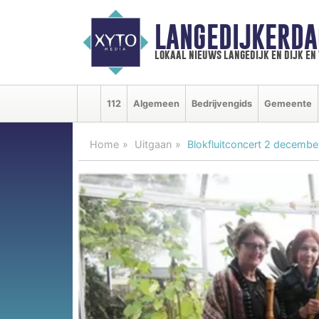
LANGEDIJKERDA
lokaal nieuws langedijk en dijk e
112
Algemeen
Bedrijvengids
Gemeente
Home
Uitgaan
Blokfluitconcert 2 decembe