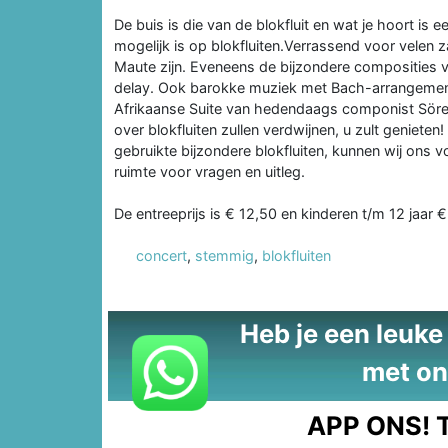
De buis is die van de blokfluit en wat je hoort is 
mogelijk is op blokfluiten.Verrassend voor velen 
Maute zijn. Eveneens de bijzondere composities v
delay. Ook barokke muziek met Bach-arrangementen
Afrikaanse Suite van hedendaags componist Sören
over blokfluiten zullen verdwijnen, u zult geniete
gebruikte bijzondere blokfluiten, kunnen wij ons v
ruimte voor vragen en uitleg.
De entreeprijs is € 12,50 en kinderen t/m 12 jaar €
concert
,
stemmig
,
blokfluiten
Heb je een leuke t
met on
APP ONS!
T