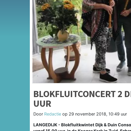
BLOKFLUITCONCERT 2 D
UUR
Door
Redactie
op
29 november 2018, 10:49 uur
LANGEDIJK - Blokfluitkwintet Dijk & Duin Cons
vanaf 15.00 uur, in de Kooger Kerk in Zuid-Sch