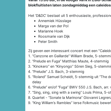
blokfluitisten laten zondagmiddag een caleid
Het ‘D&DC’ bestaat uit 5 enthousiaste, professionel
Annemiek Hüsslage
Marga van der Pol
Marianne Hoek
Roosmarie van Dijk
Peter Smith
Zij geven een interessant concert met een "Cale
“Canzone en Gaillarde” William Brade, 5-stemm
“Prelude en Fuga” Matthias Maute, 4-stemmig
“Kinokero” en “Kinyongo” Sören Sieg, 5-stemmi
“Prelude” J.S. Bach, 3-stemmig
“Roland” Samuel Scheidt, 5-stemmig uit “The de
delay
“Prelude” en/of “Fuga” BWV 550 J.S. Bach, arr.
“Sing, sing, sing with a swing” Louis Prima, 5-
Quartet - “Sonate la Marinona” Giovanni Legre
“King William’s Rambles” Ierse Folkmusic bewe