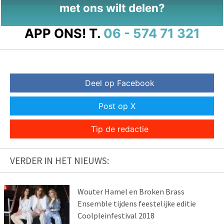
met ons wilt delen?
APP ONS!
T.
06 - 574 71 321
Deel op Facebook
Post op X
Tip de redactie
VERDER IN HET NIEUWS:
Wouter Hamel en Broken Brass
Ensemble tijdens feestelijke editie
Coolpleinfestival 2018