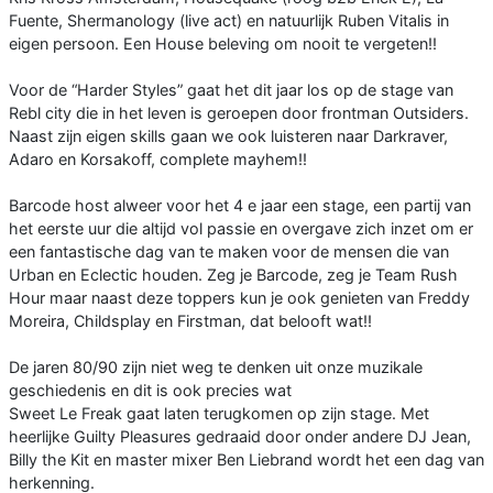
Fuente, Shermanology (live act) en natuurlijk Ruben Vitalis in
eigen persoon. Een House beleving om nooit te vergeten!!
Voor de “Harder Styles” gaat het dit jaar los op de stage van
Rebl city die in het leven is geroepen door frontman Outsiders.
Naast zijn eigen skills gaan we ook luisteren naar Darkraver,
Adaro en Korsakoff, complete mayhem!!
Barcode host alweer voor het 4 e jaar een stage, een partij van
het eerste uur die altijd vol passie en overgave zich inzet om er
een fantastische dag van te maken voor de mensen die van
Urban en Eclectic houden. Zeg je Barcode, zeg je Team Rush
Hour maar naast deze toppers kun je ook genieten van Freddy
Moreira, Childsplay en Firstman, dat belooft wat!!
De jaren 80/90 zijn niet weg te denken uit onze muzikale
geschiedenis en dit is ook precies wat
Sweet Le Freak gaat laten terugkomen op zijn stage. Met
heerlijke Guilty Pleasures gedraaid door onder andere DJ Jean,
Billy the Kit en master mixer Ben Liebrand wordt het een dag van
herkenning.