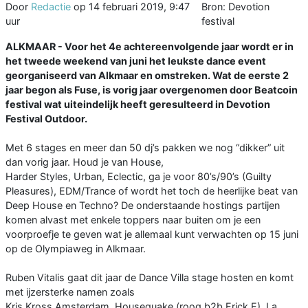
Door
Redactie
op
14 februari 2019, 9:47
Bron: Devotion
uur
festival
ALKMAAR - Voor het 4e achtereenvolgende jaar wordt er in
het tweede weekend van juni het leukste dance event
georganiseerd van Alkmaar en omstreken. Wat de eerste 2
jaar begon als Fuse, is vorig jaar overgenomen door Beatcoin
festival wat uiteindelijk heeft geresulteerd in Devotion
Festival Outdoor.
Met 6 stages en meer dan 50 dj’s pakken we nog “dikker” uit
dan vorig jaar. Houd je van House,
Harder Styles, Urban, Eclectic, ga je voor 80’s/90’s (Guilty
Pleasures), EDM/Trance of wordt het toch de heerlijke beat van
Deep House en Techno? De onderstaande hostings partijen
komen alvast met enkele toppers naar buiten om je een
voorproefje te geven wat je allemaal kunt verwachten op 15 juni
op de Olympiaweg in Alkmaar.
Ruben Vitalis gaat dit jaar de Dance Villa stage hosten en komt
met ijzersterke namen zoals
Kris Kross Amsterdam, Housequake (roog b2b Erick E), La