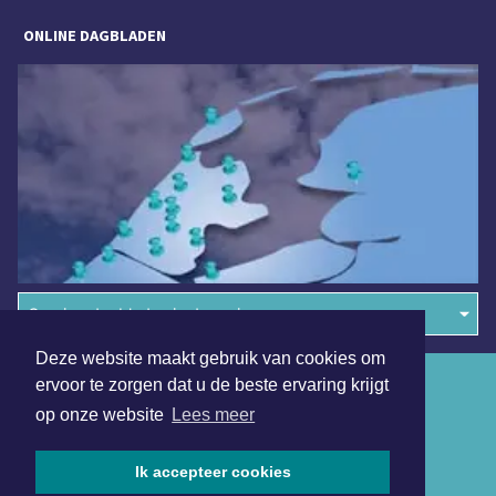
ONLINE DAGBLADEN
Overige dagbladen in de regio
Deze website maakt gebruik van cookies om
Algemene voorwaarden
ervoor te zorgen dat u de beste ervaring krijgt
op onze website
Lees meer
Disclaimer
Privacy Statement
Ik accepteer cookies