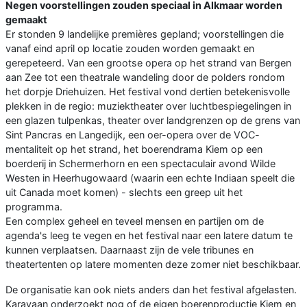
Negen voorstellingen zouden speciaal in Alkmaar worden
gemaakt
Er stonden 9 landelijke premières gepland; voorstellingen die
vanaf eind april op locatie zouden worden gemaakt en
gerepeteerd. Van een grootse opera op het strand van Bergen
aan Zee tot een theatrale wandeling door de polders rondom
het dorpje Driehuizen. Het festival vond dertien betekenisvolle
plekken in de regio: muziektheater over luchtbespiegelingen in
een glazen tulpenkas, theater over landgrenzen op de grens van
Sint Pancras en Langedijk, een oer-opera over de VOC-
mentaliteit op het strand, het boerendrama Kiem op een
boerderij in Schermerhorn en een spectaculair avond Wilde
Westen in Heerhugowaard (waarin een echte Indiaan speelt die
uit Canada moet komen) - slechts een greep uit het
programma.
Een complex geheel en teveel mensen en partijen om de
agenda's leeg te vegen en het festival naar een latere datum te
kunnen verplaatsen. Daarnaast zijn de vele tribunes en
theatertenten op latere momenten deze zomer niet beschikbaar.
De organisatie kan ook niets anders dan het festival afgelasten.
Karavaan onderzoekt nog of de eigen boerenproductie Kiem en