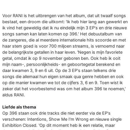
Voor RANI is het uitbrengen van het album, dat uit twaalf songs
bestaat, een droom die uitkomt: 'Ik heb hier lang aan gewerkt en
ik vind het geweldig dat ik nu eindelijk mijn 3 EP's en drie nieuwe
songs samen kan laten komen op 396.' Het debuutalbum van
de zangeres, die al meerdere internationale hits scoorde en met
haar stem goed is voor 700 miljoen streams, is vernoemd naar
de belangrijkste getallen in haar leven. 'Negen is mijn favoriete
getal, omdat ik op 9 november geboren ben. Ook heb ik ooit
mijn naam-, persoonlijkheids- en geboortegetal berekend en
daar kwamen 3, 9 en 6 uit. Op de 3 EP's staan telkens drie
songs die allemaal hun eigen smaak qua genre hebben en ook
op die manier kwamen we tot de cijfers 3, 6 en 9. Toen wist ik
zeker dat het voorbestemd was om het album 396 te noemen,'
aldus RANI.
Liefde als thema
Op 396 staan ook drie tracks die niet eerder via de EP's
verschenen: Intentions, Show Me I'm Wrong en nieuwe single
Exhibition Closed. 'Op dit moment heb ik een relatie, maar