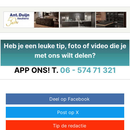
Heb je een leuke tip, foto of video die je
met ons wilt delen?
APP ONS!
T.
06 - 574 71 321
Deel op Facebook
Post op X
Tip de redactie