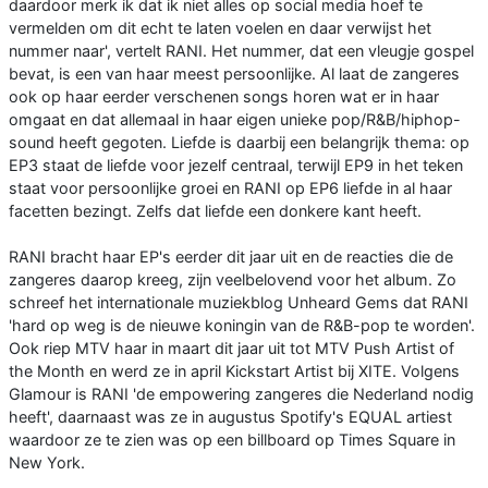
daardoor merk ik dat ik niet alles op social media hoef te
vermelden om dit echt te laten voelen en daar verwijst het
nummer naar', vertelt RANI. Het nummer, dat een vleugje gospel
bevat, is een van haar meest persoonlijke. Al laat de zangeres
ook op haar eerder verschenen songs horen wat er in haar
omgaat en dat allemaal in haar eigen unieke pop/R&B/hiphop-
sound heeft gegoten. Liefde is daarbij een belangrijk thema: op
EP3 staat de liefde voor jezelf centraal, terwijl EP9 in het teken
staat voor persoonlijke groei en RANI op EP6 liefde in al haar
facetten bezingt. Zelfs dat liefde een donkere kant heeft.
RANI bracht haar EP's eerder dit jaar uit en de reacties die de
zangeres daarop kreeg, zijn veelbelovend voor het album. Zo
schreef het internationale muziekblog Unheard Gems dat RANI
'hard op weg is de nieuwe koningin van de R&B-pop te worden'.
Ook riep MTV haar in maart dit jaar uit tot MTV Push Artist of
the Month en werd ze in april Kickstart Artist bij XITE. Volgens
Glamour is RANI 'de empowering zangeres die Nederland nodig
heeft', daarnaast was ze in augustus Spotify's EQUAL artiest
waardoor ze te zien was op een billboard op Times Square in
New York.