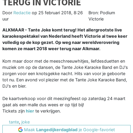
TERUG IN VICTORIE
Door
Redactie
op
25 februari 2018, 8:26
Bron: Podium
uur
Victorie
ALKMAAR - Tante Joke komt terug! Het allergrootste live
karaokespektakel van Nederland heeft Victorie al twee keer
volledig op de kop gezet. Op weg naar wereldverovering
komen ze maart 2018 weer terug naar Alkmaar.
Kom maar door met de meeschreeuwhitjes, liefdesduetten en
muziek om op de dansen, de Tante Joke Karaoke Band en DJ's
zorgen voor een knotsgekke nacht. Hits van voor je geboorte
tot nu. Een avond vol plezier met de Tante Joke Karaoke Band,
DJ's en bier.
De kaartverkoop voor dit meezingfeest op zaterdag 24 maart
gaat als een malle dus wees er op tijd bij!
Tickets zijn
hier
te verkrijgen.
tante
,
joke
Maak
Langedijkerdagblad
je Google-favoriet