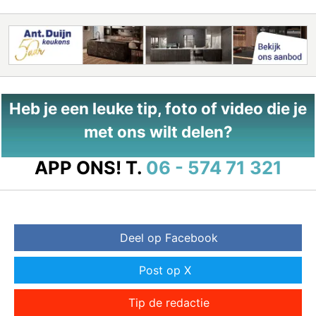
Heb je een leuke tip, foto of video die je
met ons wilt delen?
APP ONS!
T.
06 - 574 71 321
Deel op Facebook
Post op X
Tip de redactie