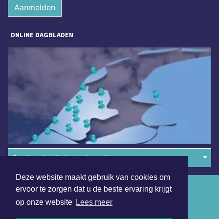
Aanmelden
ONLINE DAGBLADEN
Overige dagbladen in de regio
Deze website maakt gebruik van cookies om
Algemene voorwaarden
ervoor te zorgen dat u de beste ervaring krijgt
op onze website
Lees meer
Disclaimer