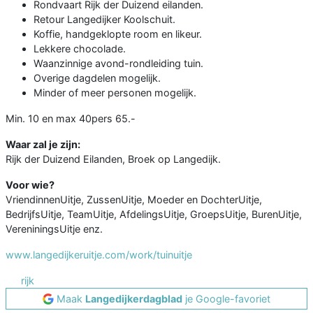
Rondvaart Rijk der Duizend eilanden.
Retour Langedijker Koolschuit.
Koffie, handgeklopte room en likeur.
Lekkere chocolade.
Waanzinnige avond-rondleiding tuin.
Overige dagdelen mogelijk.
Minder of meer personen mogelijk.
Min. 10 en max 40pers 65.-
Waar zal je zijn:
Rijk der Duizend Eilanden, Broek op Langedijk.
Voor wie?
VriendinnenUitje, ZussenUitje, Moeder en DochterUitje,
BedrijfsUitje, TeamUitje, AfdelingsUitje, GroepsUitje, BurenUitje,
VereniningsUitje enz.
www.langedijkeruitje.com/work/tuinuitje
rijk
Maak
Langedijkerdagblad
je Google-favoriet