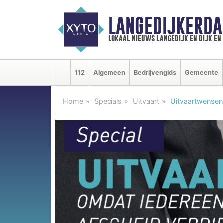
LANGEDIJKERDA
lokaal nieuws langedijk en dijk e
112
Algemeen
Bedrijvengids
Gemeente
Home
Specials
Uitvaart
Uitvaartwensen