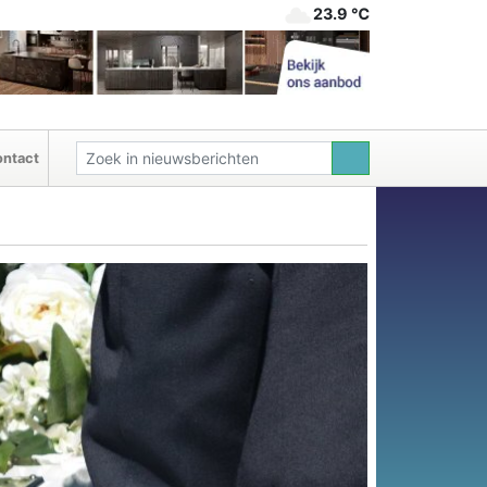
23.9 ℃
ntact