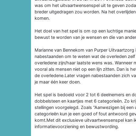
was om het uitvaartwensenspel uit te geven zodat
breder uitgedragen zou worden. Na het overlijden v
komen.
Het doel van het spel is om op een luchtige mani
bewust te worden van je wensen en die van and
Marianne van Bennekom van Purper Uitvaartzorg is 
nabestaanden om te weten wat de overleden zelf 
overledene zijn/haar laatste wens was. Wanneer me
vooral als mensen niet op een lijn zitten. Dan is 
de overledene.Later vragen nabestaanden zich va
je maar één keer doen.
Het spel is bedoeld voor 2 tot 6 deelnemers en d
dobbelsteen en kaartjes met 6 categorieën. Zo krijg 
stellingen voorgelegd. Zoals “Aanwezigen bij een 
categorieën kun je een goed of fout antwoord gev
komt.Met dit exclusieve uitvaartwensenspel kan i
informatievoorziening en bewustwording.