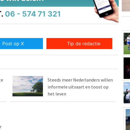
.
06 - 574 71 321
Post op X
Tip de redactie
te
Steeds meer Nederlanders willen
informele uitvaart en toost op
het leven
r