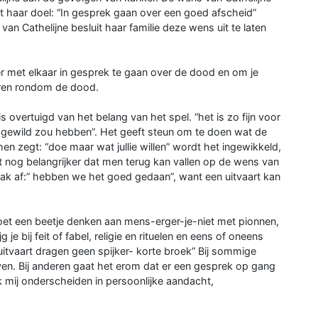
 haar doel: “In gesprek gaan over een goed afscheid”
an Cathelijne besluit haar familie deze wens uit te laten
er met elkaar in gesprek te gaan over de dood en om je
eren rondom de dood.
overtuigd van het belang van het spel. “het is zo fijn voor
gewild zou hebben”. Het geeft steun om te doen wat de
n zegt: “doe maar wat jullie willen” wordt het ingewikkeld,
het nog belangrijker dat men terug kan vallen op de wens van
ak af:” hebben we het goed gedaan”, want een uitvaart kan
oet een beetje denken aan mens-erger-je-niet met pionnen,
je bij feit of fabel, religie en rituelen en eens of oneens
uitvaart dragen geen spijker- korte broek” Bij sommige
en. Bij anderen gaat het erom dat er een gesprek op gang
k mij onderscheiden in persoonlijke aandacht,