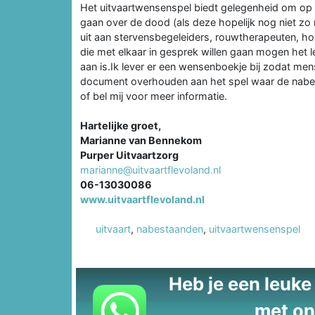
Het uitvaartwensenspel biedt gelegenheid om op 
gaan over de dood (als deze hopelijk nog niet zo n
uit aan stervensbegeleiders, rouwtherapeuten, hos
die met elkaar in gesprek willen gaan mogen het l
aan is.Ik lever er een wensenboekje bij zodat me
document overhouden aan het spel waar de nabes
of bel mij voor meer informatie.
Hartelijke groet,
Marianne van Bennekom
Purper Uitvaartzorg
marianne@uitvaartflevoland.nl
06-13030086
www.uitvaartflevoland.nl
uitvaart
,
nabestaanden
,
uitvaartwensenspel
Heb je een leuke t
met on