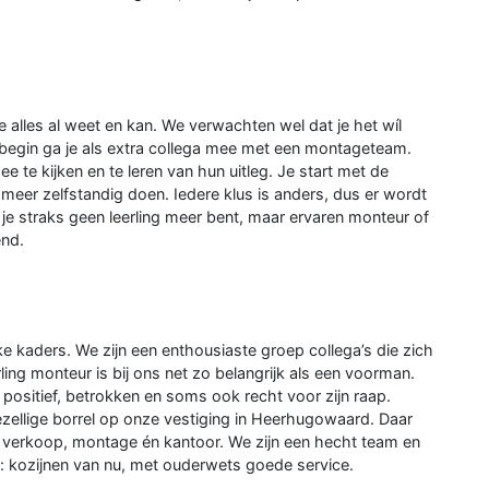
e alles al weet en kan. We verwachten wel dat je het wíl
t begin ga je als extra collega mee met een montageteam.
ee te kijken en te leren van hun uitleg. Je start met de
meer zelfstandig doen. Iedere klus is anders, dus er wordt
je straks geen leerling meer bent, maar ervaren monteur of
end.
kke kaders. We zijn een enthousiaste groep collega’s die zich
ling monteur is bij ons net zo belangrijk als een voorman.
positief, betrokken en soms ook recht voor zijn raap.
zellige borrel op onze vestiging in Heerhugowaard. Daar
ts, verkoop, montage én kantoor. We zijn een hecht team en
 kozijnen van nu, met ouderwets goede service.