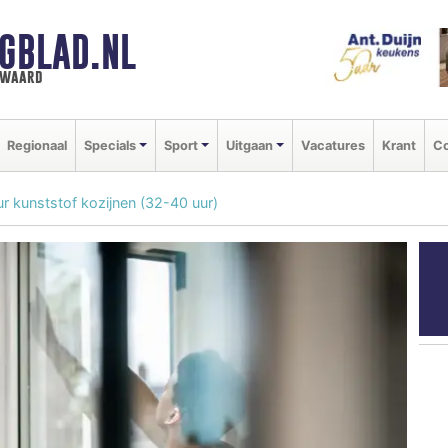
GBLAD.NL
n waard
Regionaal
Specials
Sport
Uitgaan
Vacatures
Krant
Co
ur kunststof kozijnen (32-40 uur)