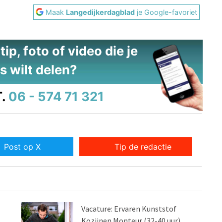
Maak
Langedijkerdagblad
je Google-favoriet
ip, foto of video die je
s wilt delen?
.
06 - 574 71 321
Post op X
Tip de redactie
Vacature: Ervaren Kunststof
Kozijnen Monteur (32-40 uur)