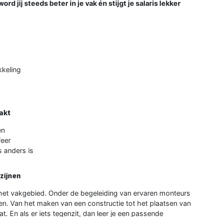
ord jij steeds beter in je vak én stijgt je salaris lekker
kkeling
akt
en
feer
s anders is
zijnen
in het vakgebied. Onder de begeleiding van ervaren monteurs
ijnen. Van het maken van een constructie tot het plaatsen van
t. En als er iets tegenzit, dan leer je een passende