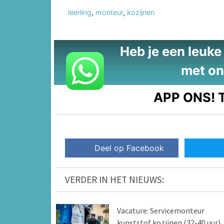
leerling
,
monteur
,
kozijnen
Heb je een leuke t
met on
APP ONS!
T
Deel op Facebook
VERDER IN HET NIEUWS:
Vacature: Servicemonteur
kunststof kozijnen (32-40 uur)