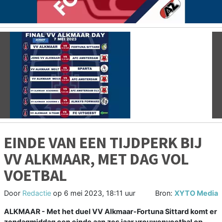
Vorige
V
EINDE VAN EEN TIJDPERK BIJ
VV ALKMAAR, MET DAG VOL
VOETBAL
Door
Redactie
op
6 mei 2023, 18:11 uur
Bron:
XYTO Media
ALKMAAR - Met het duel VV Alkmaar-Fortuna Sittard komt er
zondagmiddag een einde aan zes jaar vrouwenvoetbal op