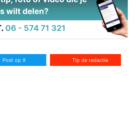
s wilt delen?
.
06 - 574 71 321
Post op X
Tip de redactie