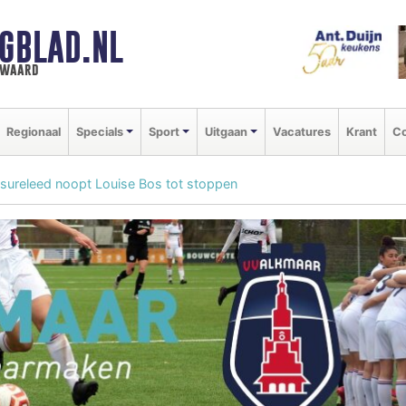
GBLAD.NL
n waard
Regionaal
Specials
Sport
Uitgaan
Vacatures
Krant
Co
ssureleed noopt Louise Bos tot stoppen