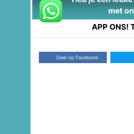
met on
APP ONS!
T
Deel op Facebook