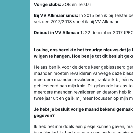
Vorige clubs:
ZOB en Telstar
Bij VV Alkmaar sinds:
In 2015 ben ik bij Telstar
seizoen 2017/2018 speel ik bij VV Alkmaar
Debuut in VV Alkmaar 1:
22 december 2017 (PEC 
Louise, ons bereikte het treurige nieuws dat j
wilgen te hangen. Hoe ben je tot dit besluit g
Helaas ben ik voor de derde keer geblesseerd ger
maanden moeten revalideren vanwege deze bless
meerdere maanden revalideren, raakte ik bij één v
geblesseerd aan mijn knie. Dit gebeurde helaas t
meerdere maanden revalideren en daarom heb ik b
twee jaar uit en ga ik mij meer focussen op mijn
Je hebt je besluit vorige maand bekend gemaakt.
gegeven?
Ik heb het inmiddels een plekje kunnen geven, maar
is geëindigd. Ik had graag op een andere manier w