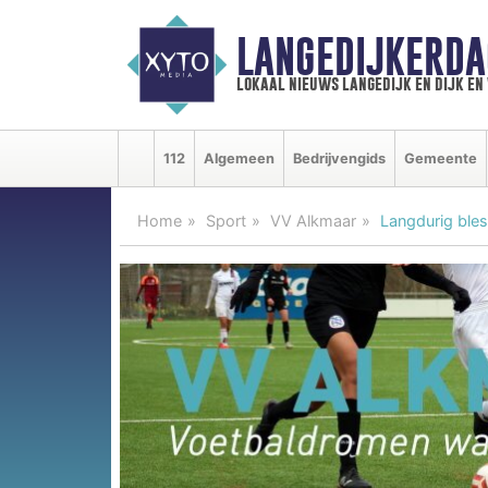
LANGEDIJKERDA
lokaal nieuws langedijk en dijk e
112
Algemeen
Bedrijvengids
Gemeente
Home
Sport
VV Alkmaar
Langdurig ble