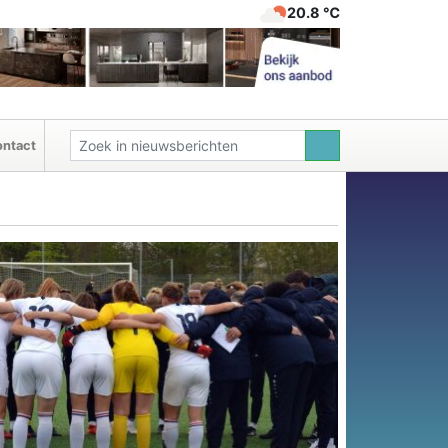
20.8 ℃
ntact