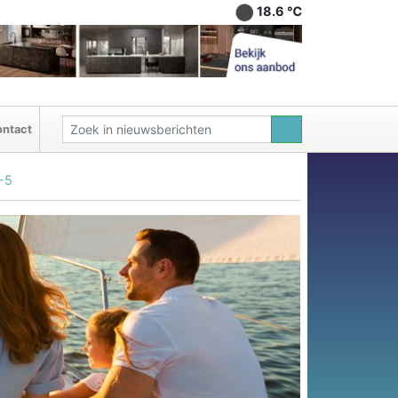
18.6 ℃
ntact
-5