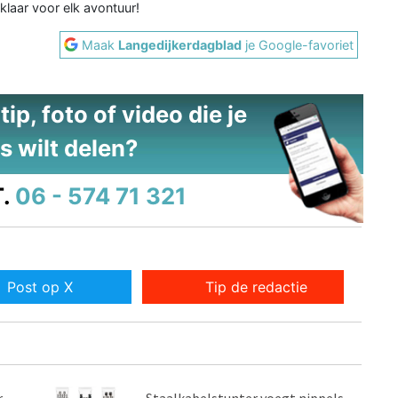
laar voor elk avontuur!
Maak
Langedijkerdagblad
je Google-favoriet
ip, foto of video die je
s wilt delen?
.
06 - 574 71 321
Post op X
Tip de redactie
r
Staalkabelstunter voegt nippels