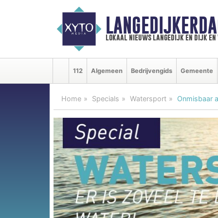
LANGEDIJKERDA
lokaal nieuws langedijk en dijk e
112
Algemeen
Bedrijvengids
Gemeente
Home
Specials
Watersport
Onmisbaar a