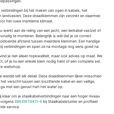
toepassingen.
verbindingen bij het maken van ogen in kabels, het
van landvasten. Deze draadklemmen zijn verzinkt en daarmee
oor het ruwe maritieme klimaat.
u werkt aan de reling van een jacht, een lierkabel vastzet of
udig te monteren. Belangrijk is wél dat je ze correct
n voldoende afstand tussen meerdere klemmen. Een handige
bij verbindingen en span ze na montage nog eens goed na.
vind je niet alleen topkwaliteit, maar ook advies op maat. We
ct, of je nu een enkele klem nodig hebt of een complete set.
onze webshop.
e wereld telt elk detail. Deze draadklemmen lijken misschien
et verschil tussen een loszittende kabel en een veilige,
n ga met een gerust hart het water op.
ij klaar om je staalkabelverbindingen naar een hoger niveau
n volgens
DIN EN 13411-5
bij Staalkabelstunter en profiteer
nde service.