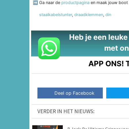
➡️ Ga naar de
productpagina
en maak jouw boot k
staalkabelstunter
,
draadklemmen
,
din
Heb je een leuke t
met on
APP ONS!
T
Deel op Facebook
VERDER IN HET NIEUWS:
B-lock: De Ultieme Gripper voo