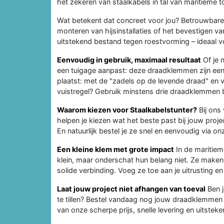
het zekeren van staalkabels in tal van maritieme 
Wat betekent dat concreet voor jou? Betrouwbare 
monteren van hijsinstallaties of het bevestigen 
uitstekend bestand tegen roestvorming – ideaal v
Eenvoudig in gebruik, maximaal resultaat
Of je n
een tuigage aanpast: deze draadklemmen zijn eenvo
plaatst: met de "zadels op de levende draad" e
vuistregel? Gebruik minstens drie draadklemmen 
Waarom kiezen voor Staalkabelstunter?
Bij ons 
helpen je kiezen wat het beste past bij jouw proje
En natuurlijk bestel je ze snel en eenvoudig via 
Een kleine klem met grote impact
In de maritiem
klein, maar onderschat hun belang niet. Ze maken h
solide verbinding. Voeg ze toe aan je uitrusting e
Laat jouw project niet afhangen van toeval
Ben j
te tillen? Bestel vandaag nog jouw draadklemme
van onze scherpe prijs, snelle levering en uitsteke