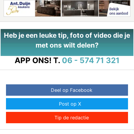
Heb je een leuke tip, foto of video die je
met ons wilt delen?
APP ONS!
T.
06 - 574 71 321
Deel op Facebook
Post op X
Tip de redactie