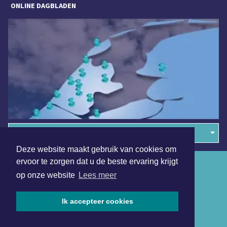
ONLINE DAGBLADEN
Overige dagbladen in de regio
Deze website maakt gebruik van cookies om
ervoor te zorgen dat u de beste ervaring krijgt
Algemene voorwaarden
op onze website
Lees meer
Disclaimer
Privacy Statement
Ik accepteer cookies
Copyright (c) 2026 | Langedijkerdagblad.nl - Alle rechten