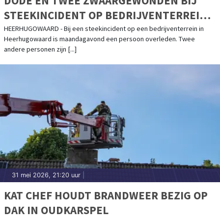
DODE EN TWEE ZWAARGEWONDEN BIJ
STEEKINCIDENT OP BEDRIJVENTERREIN
HEERHUGOWAARD
HEERHUGOWAARD - Bij een steekincident op een bedrijventerrein in
Heerhugowaard is maandagavond een persoon overleden. Twee
andere personen zijn [...]
31 mei 2026, 21:20 uur
|
KAT CHEF HOUDT BRANDWEER BEZIG OP
DAK IN OUDKARSPEL