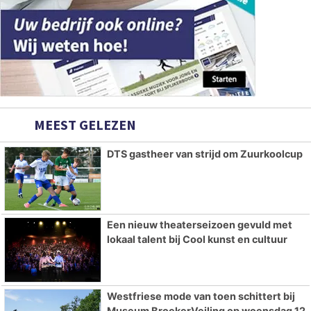
MEEST GELEZEN
DTS gastheer van strijd om Zuurkoolcup
Een nieuw theaterseizoen gevuld met
lokaal talent bij Cool kunst en cultuur
Westfriese mode van toen schittert bij
Museum BroekerVeiling op woensdag 12