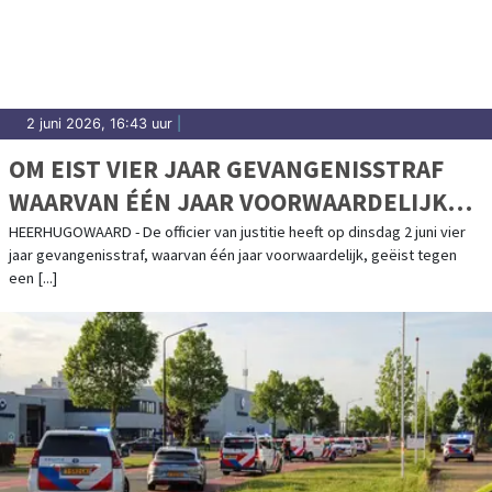
2 juni 2026, 16:43 uur
|
OM EIST VIER JAAR GEVANGENISSTRAF
WAARVAN ÉÉN JAAR VOORWAARDELIJK
TEGEN VERDACHTE VEROORZAKEN
HEERHUGOWAARD - De officier van justitie heeft op dinsdag 2 juni vier
jaar gevangenisstraf, waarvan één jaar voorwaardelijk, geëist tegen
EXPLOSIE APPARTEMENTENCOMPLEX
een [...]
HEERHUGOWAARD