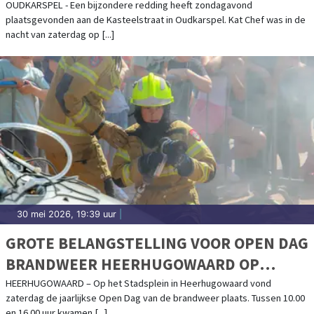
OUDKARSPEL - Een bijzondere redding heeft zondagavond
plaatsgevonden aan de Kasteelstraat in Oudkarspel. Kat Chef was in de
nacht van zaterdag op [...]
30 mei 2026, 19:39 uur
|
GROTE BELANGSTELLING VOOR OPEN DAG
BRANDWEER HEERHUGOWAARD OP
STADSPLEIN
HEERHUGOWAARD – Op het Stadsplein in Heerhugowaard vond
zaterdag de jaarlijkse Open Dag van de brandweer plaats. Tussen 10.00
en 16.00 uur kwamen [...]