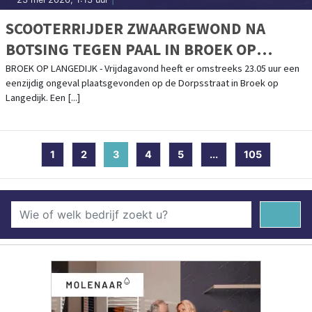
SCOOTERRIJDER ZWAARGEWOND NA
BOTSING TEGEN PAAL IN BROEK OP
LANGEDIJK
BROEK OP LANGEDIJK - Vrijdagavond heeft er omstreeks 23.05 uur een
eenzijdig ongeval plaatsgevonden op de Dorpsstraat in Broek op
Langedijk. Een [...]
1
2
3
(current)
4
5
...
105