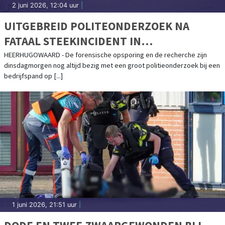
2 juni 2026, 12:04 uur
|
UITGEBREID POLITEONDERZOEK NA
FATAAL STEEKINCIDENT IN
HEERHUGOWAARD NOG STEEDS IN VOLLE
HEERHUGOWAARD - De forensische opsporing en de recherche zijn
dinsdagmorgen nog altijd bezig met een groot politieonderzoek bij een
GANG
bedrijfspand op [...]
1 juni 2026, 21:51 uur
|