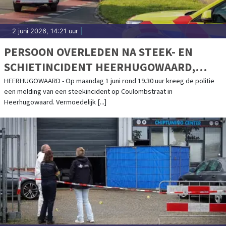
2 juni 2026, 14:21 uur
|
PERSOON OVERLEDEN NA STEEK- EN
SCHIETINCIDENT HEERHUGOWAARD,
TWEE PERSONEN GEWOND NAAR HET
HEERHUGOWAARD - Op maandag 1 juni rond 19.30 uur kreeg de politie
een melding van een steekincident op Coulombstraat in
ZIEKENHUIS
Heerhugowaard. Vermoedelijk [...]