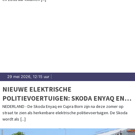
29 mei 2026, 12:15 uur
|
NIEUWE ELEKTRISCHE
POLITIEVOERTUIGEN: SKODA ENYAQ EN
CUPRA BORN
NEDERLAND - De Skoda Enyaq en Cupra Born zijn na deze zomer op
straat te zien als herkenbare elektrische politievoertuigen. De Skoda
wordt als [...]