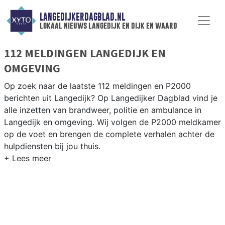
LANGEDIJKERDAGBLAD.NL
lokaal nieuws langedijk en dijk en waard
112 MELDINGEN LANGEDIJK EN
OMGEVING
Op zoek naar de laatste 112 meldingen en P2000
berichten uit Langedijk? Op Langedijker Dagblad vind je
alle inzetten van brandweer, politie en ambulance in
Langedijk en omgeving. Wij volgen de P2000 meldkamer
op de voet en brengen de complete verhalen achter de
hulpdiensten bij jou thuis.
P2000 MELDINGEN LANGEDIJK
Van incidenten op de N504 en de Zijperweg tot
meldingen in Broek op Langedijk, Sint Pancras,
Harenkarspel en Oudkarspel — wij brengen het 112-
nieuws.