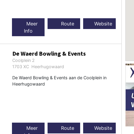
Meer
Route
Website
Info
De Waerd Bowling & Events
Coolplein 2
1703 XC Heerhugowaard
De Waerd Bowling & Events aan de Coolplein in
Heerhugowaard
Meer
Route
Website