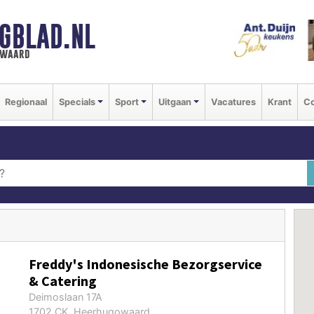
GBLAD.NL
n waard
Regionaal
Specials
Sport
Uitgaan
Vacatures
Krant
Co
Freddy's Indonesische Bezorgservice
& Catering
Deimoslaan 17A
1702 CK Heerhugowaard