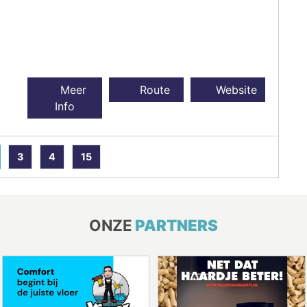
Meer
Route
Website
Info
3
4
15
ONZE
PARTNERS