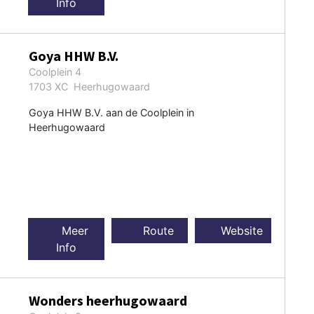
Info
Goya HHW B.V.
Coolplein 4
1703 XC Heerhugowaard
Goya HHW B.V. aan de Coolplein in
Heerhugowaard
Meer
Route
Website
Info
Wonders heerhugowaard