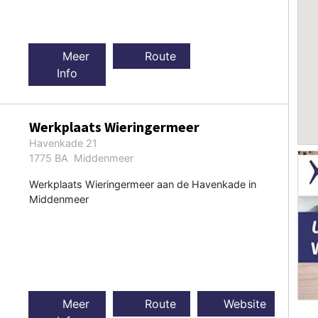
Meer
Route
Info
Werkplaats Wieringermeer
Havenkade 21
1775 BA Middenmeer
Werkplaats Wieringermeer aan de Havenkade in
Middenmeer
Meer
Route
Website