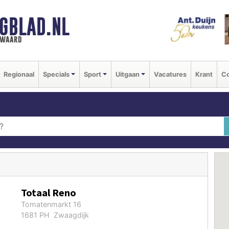
GBLAD.NL
n waard
Regionaal
Specials
Sport
Uitgaan
Vacatures
Krant
Co
Totaal Reno
Tomatenmarkt 16
1681 PH Zwaagdijk