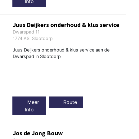
Info
Juus Deijkers onderhoud & klus service
Dwarspad 11
1774 AS Slootdorp
Juus Deijkers onderhoud & klus service aan de
Dwarspad in Slootdorp
Meer
Route
Info
Jos de Jong Bouw