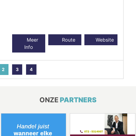
Meer
Route
Website
Info
2
3
4
ONZE
PARTNERS