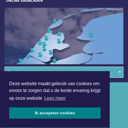
ONLINE DAGBLADEN
Overige dagbladen in de regio
Deze website maakt gebruik van cookies om
Algemene voorwaarden
ervoor te zorgen dat u de beste ervaring krijgt
op onze website
Lees meer
Disclaimer
Privacy Statement
Ik accepteer cookies
Copyright (c) 2026 | Langedijkerdagblad.nl - Alle rechten
voorbehouden