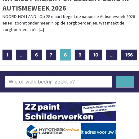
AUTISMEWEEK 2026
NOORD-HOLLAND - Op 28 maart begint de nationale Autismeweek 2026
en NH zoomt onder meer in op de zorgboerderijen. Wat maakt de
zorgboerderij zo’n [...]
1
...
6
7
8
(current)
9
10
...
156