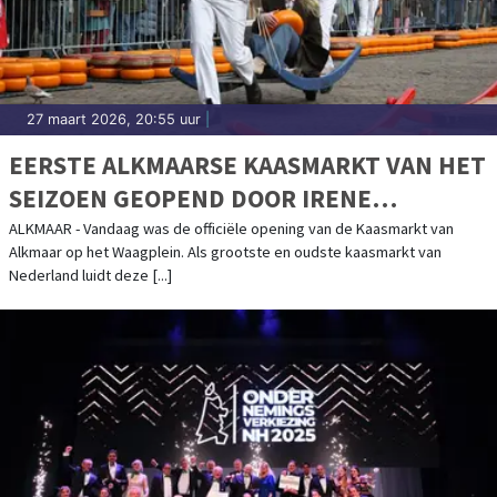
27 maart 2026, 20:55 uur
|
EERSTE ALKMAARSE KAASMARKT VAN HET
SEIZOEN GEOPEND DOOR IRENE
SCHOUTEN
ALKMAAR - Vandaag was de officiële opening van de Kaasmarkt van
Alkmaar op het Waagplein. Als grootste en oudste kaasmarkt van
Nederland luidt deze [...]