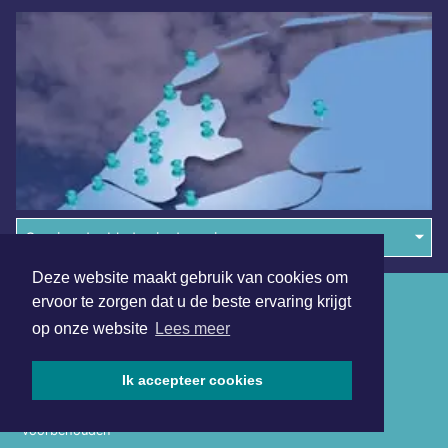
Overige dagbladen in de regio
Deze website maakt gebruik van cookies om
Algemene voorwaarden
ervoor te zorgen dat u de beste ervaring krijgt
op onze website
Lees meer
Disclaimer
Privacy Statement
Ik accepteer cookies
Copyright (c) 2026 | Langedijkerdagblad.nl - Alle rechten
voorbehouden