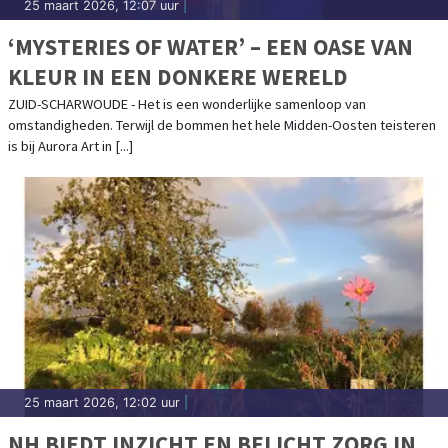
25 maart 2026, 12:07 uur
|
‘MYSTERIES OF WATER’ – EEN OASE VAN
KLEUR IN EEN DONKERE WERELD
ZUID-SCHARWOUDE - Het is een wonderlijke samenloop van
omstandigheden. Terwijl de bommen het hele Midden-Oosten teisteren
is bij Aurora Art in [...]
25 maart 2026, 12:02 uur
|
NH BIEDT INZICHT EN BELICHT ZORG IN