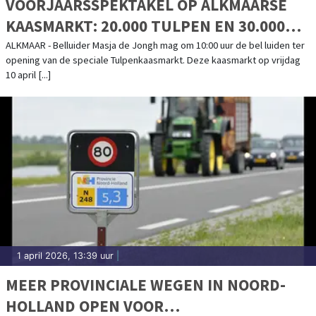
VOORJAARSSPEKTAKEL OP ALKMAARSE
KAASMARKT: 20.000 TULPEN EN 30.000
KILO KAAS IN DE BINNENSTAD
ALKMAAR - Belluider Masja de Jongh mag om 10:00 uur de bel luiden ter
opening van de speciale Tulpenkaasmarkt. Deze kaasmarkt op vrijdag
10 april [...]
1 april 2026, 13:39 uur
|
MEER PROVINCIALE WEGEN IN NOORD-
HOLLAND OPEN VOOR