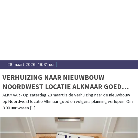
28 maart 2026, 19:31 uur
|
VERHUIZING NAAR NIEUWBOUW
NOORDWEST LOCATIE ALKMAAR GOED
VERLOPEN
ALKMAAR - Op zaterdag 28 maart is de verhuizing naar de nieuwbouw
op Noordwest locatie Alkmaar goed en volgens planning verlopen. Om
8.00 uur waren [...]