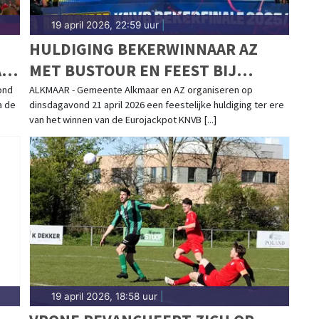
19 april 2026, 22:59 uur
|
HULDIGING BEKERWINNAAR AZ
A
MET BUSTOUR EN FEEST BIJ
STADION
ond
ALKMAAR - Gemeente Alkmaar en AZ organiseren op
a de
dinsdagavond 21 april 2026 een feestelijke huldiging ter ere
van het winnen van de Eurojackpot KNVB [...]
19 april 2026, 18:58 uur
|