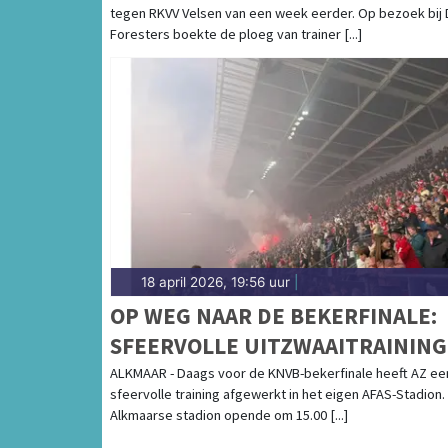
tegen RKVV Velsen van een week eerder. Op bezoek bij
Foresters boekte de ploeg van trainer [...]
18 april 2026, 19:56 uur
|
OP WEG NAAR DE BEKERFINALE:
SFEERVOLLE UITZWAAITRAINING
AFAS-STADION
ALKMAAR - Daags voor de KNVB-bekerfinale heeft AZ ee
sfeervolle training afgewerkt in het eigen AFAS-Stadion.
Alkmaarse stadion opende om 15.00 [...]