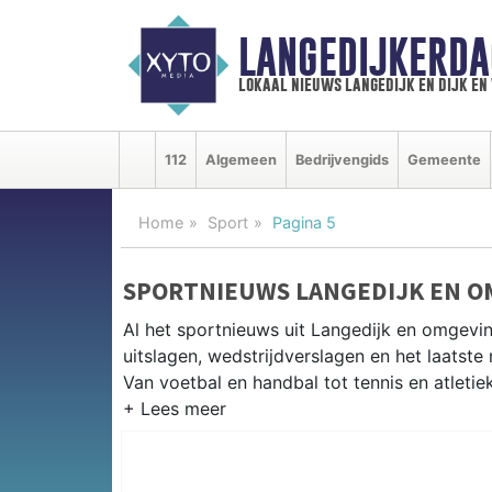
LANGEDIJKERDA
lokaal nieuws langedijk en dijk e
112
Algemeen
Bedrijvengids
Gemeente
Home
Sport
Pagina 5
SPORTNIEUWS LANGEDIJK EN O
Al het sportnieuws uit Langedijk en omgevi
uitslagen, wedstrijdverslagen en het laatst
Van voetbal en handbal tot tennis en atletie
LOKALE SPORT LANGEDIJK
Van VV Langedijk en SC Broek op Langedijk 