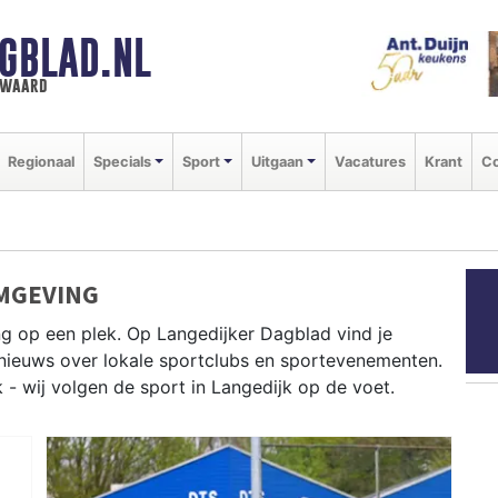
GBLAD.NL
n waard
Regionaal
Specials
Sport
Uitgaan
Vacatures
Krant
Co
MGEVING
ng op een plek. Op Langedijker Dagblad vind je
e nieuws over lokale sportclubs en sportevenementen.
k - wij volgen de sport in Langedijk op de voet.
tot korfbal en fietsen langs de polderwegen en het