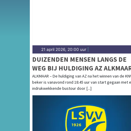
Noord-Hollands Kanaal — sport in Langedijk i
sportieve uitslagen en prestaties in Langedij
21 april 2026, 20:00 uur
|
DUIZENDEN MENSEN LANGS DE
WEG BIJ HULDIGING AZ ALKMAA
ALKMAAR – De huldiging van AZ na het winnen van de KN
beker is vanavond rond 18.45 uur van start gegaan met 
indrukwekkende bustour door [...]