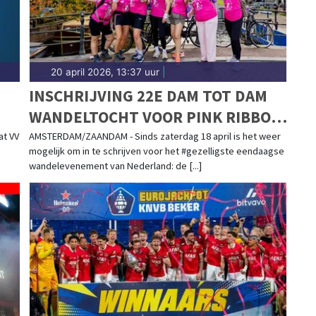
20 april 2026, 13:37 uur
|
INSCHRIJVING 22E DAM TOT DAM
WANDELTOCHT VOOR PINK RIBBON
OPEN
at VV
AMSTERDAM/ZAANDAM - Sinds zaterdag 18 april is het weer
mogelijk om in te schrijven voor het #gezelligste eendaagse
wandelevenement van Nederland: de [...]