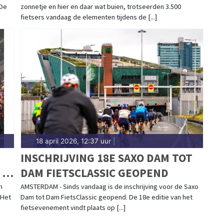
 De
zonnetje en hier en daar wat buien, trotseerden 3.500
NOORD-HOLLAND
fietsers vandaag de elementen tijdens de [...]
18 april 2026, 12:37 uur
|
INSCHRIJVING 18E SAXO DAM TOT
 IN
DAM FIETSCLASSIC GEOPEND
n
AMSTERDAM - Sinds vandaag is de inschrijving voor de Saxo
 Het
Dam tot Dam FietsClassic geopend. De 18e editie van het
fietsevenement vindt plaats op [...]