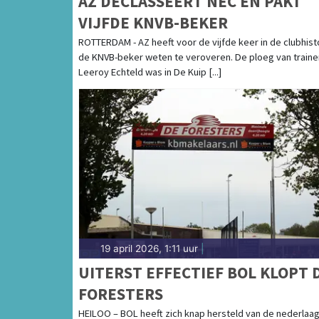
AZ DECLASSEERT NEC EN PAKT
VIJFDE KNVB-BEKER
ROTTERDAM - AZ heeft voor de vijfde keer in de clubhist
de KNVB-beker weten te veroveren. De ploeg van traine
Leeroy Echteld was in De Kuip [...]
19 april 2026, 1:11 uur
|
UITERST EFFECTIEF BOL KLOPT 
FORESTERS
HEILOO – BOL heeft zich knap hersteld van de nederlaa