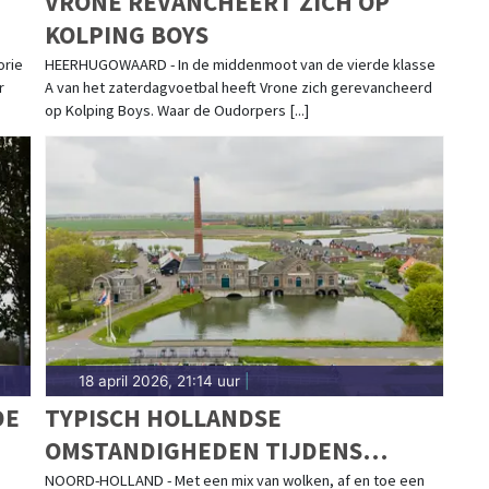
VRONE REVANCHEERT ZICH OP
KOLPING BOYS
orie
HEERHUGOWAARD - In de middenmoot van de vierde klasse
r
A van het zaterdagvoetbal heeft Vrone zich gerevancheerd
op Kolping Boys. Waar de Oudorpers [...]
18 april 2026, 21:14 uur
|
DE
TYPISCH HOLLANDSE
OMSTANDIGHEDEN TIJDENS
LENTEKLASSIEKER RONDE VAN
g
NOORD-HOLLAND - Met een mix van wolken, af en toe een