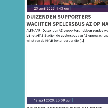
20 april 2026, 1:43 uur
|
DUIZENDEN SUPPORTERS
WACHTEN SPELERSBUS AZ OP N
BEKERWINST
ALKMAAR - Duizenden AZ-supporters hebben zondagav
bij het AFAS-Stadion de spelersbus van AZ opgewacht n
winst van de KNVB-beker eerder die [...]
19 april 2026, 20:09 uur
|