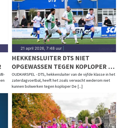
s dorps en actief. Blijf op de hoogte van alle
k.
21 april 2026, 7:48 uur
|
HEKKENSLUITER DTS NIET
R
OPGEWASSEN TEGEN KOPLOPER DE
VOLEWIJCKERS
VB-
OUDKARSPEL - DTS, hekkensluiter van de vijfde klasse in het
een
zaterdagvoetbal, heeft het zoals verwacht wederom niet
kunnen bolwerken tegen koploper De [...]