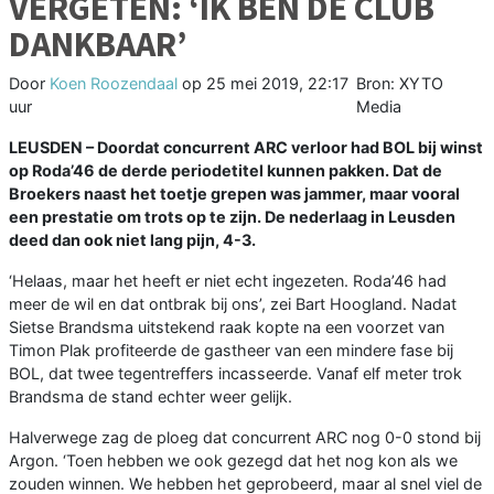
VERGETEN: ‘IK BEN DE CLUB
DANKBAAR’
Door
Koen Roozendaal
op
25 mei 2019, 22:17
Bron: XYTO
uur
Media
LEUSDEN –
Doordat concurrent ARC verloor had BOL bij winst
op Roda’46 de derde periodetitel kunnen pakken. Dat de
Broekers naast het toetje grepen was jammer, maar vooral
een prestatie om trots op te zijn. De nederlaag in Leusden
deed dan ook niet lang pijn, 4-3.
‘Helaas, maar het heeft er niet echt ingezeten. Roda’46 had
meer de wil en dat ontbrak bij ons’, zei Bart Hoogland. Nadat
Sietse Brandsma uitstekend raak kopte na een voorzet van
Timon Plak profiteerde de gastheer van een mindere fase bij
BOL, dat twee tegentreffers incasseerde. Vanaf elf meter trok
Brandsma de stand echter weer gelijk.
Halverwege zag de ploeg dat concurrent ARC nog 0-0 stond bij
Argon. ‘Toen hebben we ook gezegd dat het nog kon als we
zouden winnen. We hebben het geprobeerd, maar al snel viel de