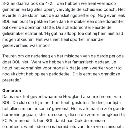
3-2 en daarna ook de 4-2. Toen hebben we heel veel risico
genomen en lag alles open’, vervolgde de scheidend coach. Het
leverde in de slotminuut de aansluitingstreffer op. Nog even leek
BOL een punt te pakken toen Jan Biersteker een scheidsrechter
bal over de doelman stiftte. De scheidsrechter keurde de
gelijkmaker echter af. ‘Hij gaf na afloop toe dat hij hem niet had
mogen afkeuren. Het was niet heel sportief, maar die
gedrevenheid was mooi.’
Treuren om de nederlaag en het mislopen van de derde periode
doet BOL niet. ‘Want we hebben het fantastisch gedaan. Je
houd het vooraf niet voor mogelijk dat je een kwartier voor tijd
nog uitzicht heb op een periodetitel. Dit is echt een grandioze
prestatie.’
Genieten
Dat is ook het gevoel waarmee Hoogland afscheid neemt van
BOL. De club die hij in het hart heeft gesloten. ‘In drie jaar tijd is
het alleen maar ‘hosanna’ geweest. Het is allemaal in zo’n goede
harmonie gegaan’, stelt de coach, die na de zomer terugkeert bij
FC Purmerend. ‘Ik ben BOL dankbaar. Ook de mensen
eromheen, want iedereen is bereid iets van deze vereniging iets