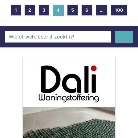
1
2
3
4
(current)
5
6
...
100