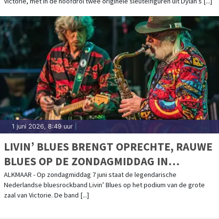
Victorie, met in de hoofdrol twee originele sleutelfiguren uit Dylan’s [...]
1 juni 2026, 8:49 uur
|
LIVIN’ BLUES BRENGT OPRECHTE, RAUWE
BLUES OP DE ZONDAGMIDDAG IN
VICTORIE
ALKMAAR - Op zondagmiddag 7 juni staat de legendarische
Nederlandse bluesrockband Livin’ Blues op het podium van de grote
zaal van Victorie. De band [...]