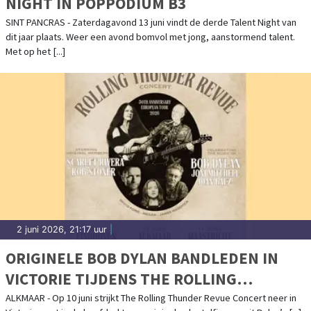
NIGHT IN POPPODIUM B3
SINT PANCRAS - Zaterdagavond 13 juni vindt de derde Talent Night van
dit jaar plaats. Weer een avond bomvol met jong, aanstormend talent.
Met op het [...]
2 juni 2026, 21:17 uur
|
ORIGINELE BOB DYLAN BANDLEDEN IN
VICTORIE TIJDENS THE ROLLING
THUNDER REVUE CONCERT
ALKMAAR - Op 10 juni strijkt The Rolling Thunder Revue Concert neer in