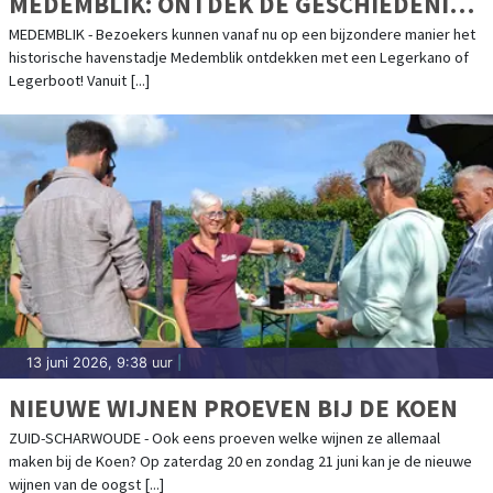
MEDEMBLIK: ONTDEK DE GESCHIEDENIS
VANUIT EEN LEGERBOOT OF LEGERKANO
MEDEMBLIK - Bezoekers kunnen vanaf nu op een bijzondere manier het
historische havenstadje Medemblik ontdekken met een Legerkano of
Legerboot! Vanuit [...]
13 juni 2026, 9:38 uur
|
NIEUWE WIJNEN PROEVEN BIJ DE KOEN
ZUID-SCHARWOUDE - Ook eens proeven welke wijnen ze allemaal
maken bij de Koen? Op zaterdag 20 en zondag 21 juni kan je de nieuwe
wijnen van de oogst [...]