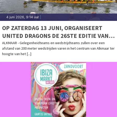
4 juni 2026, 9:14 uur
|
OP ZATERDAG 13 JUNI, ORGANISEERT
UNITED DRAGONS DE 26STE EDITIE VAN
DRAKENBOOTFESTIVAL: "RACE THE
ALKMAAR - Gelegenheidteams en wedstrijdteams zullen over een
afstand van 200 meter wedstrijden varen in het centrum van Alkmaar ter
DRAGON"
hoogte van het [...]