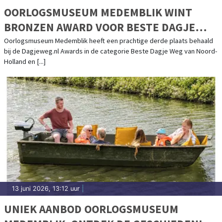
OORLOGSMUSEUM MEDEMBLIK WINT
BRONZEN AWARD VOOR BESTE DAGJE
WEG VAN NOORD-HOLLAND!
Oorlogsmuseum Medemblik heeft een prachtige derde plaats behaald
bij de Dagjeweg.nl Awards in de categorie Beste Dagje Weg van Noord-
Holland en [...]
13 juni 2026, 13:12 uur
|
UNIEK AANBOD OORLOGSMUSEUM