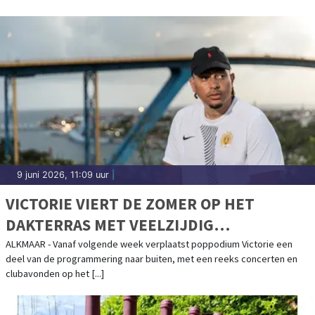
9 juni 2026, 11:09 uur
|
VICTORIE VIERT DE ZOMER OP HET
DAKTERRAS MET VEELZIJDIG
PROGRAMMA
ALKMAAR - Vanaf volgende week verplaatst poppodium Victorie een
deel van de programmering naar buiten, met een reeks concerten en
clubavonden op het [...]