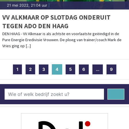
21 mei 2022, 21:04 uur
|
VV ALKMAAR OP SLOTDAG ONDERUIT
TEGEN ADO DEN HAAG
DEN HAAG - VV Alkmaar is als achtste en voorlaatste geëindigd in de
Pure Energie Eredivisie Vrouwen. De ploeg van trainer/coach Mark de
Vries ging op [...]
1
2
3
4
(current)
5
6
...
9