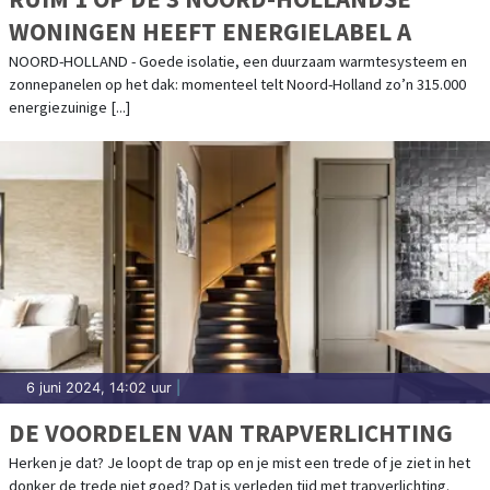
WONINGEN HEEFT ENERGIELABEL A
NOORD-HOLLAND - Goede isolatie, een duurzaam warmtesysteem en
zonnepanelen op het dak: momenteel telt Noord-Holland zo’n 315.000
energiezuinige [...]
6 juni 2024, 14:02 uur
|
DE VOORDELEN VAN TRAPVERLICHTING
Herken je dat? Je loopt de trap op en je mist een trede of je ziet in het
donker de trede niet goed? Dat is verleden tijd met trapverlichting.