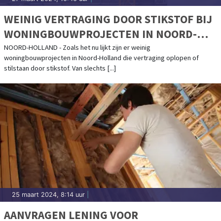
WEINIG VERTRAGING DOOR STIKSTOF BIJ
WONINGBOUWPROJECTEN IN NOORD-
HOLLAND
NOORD-HOLLAND - Zoals het nu lijkt zijn er weinig
woningbouwprojecten in Noord-Holland die vertraging oplopen of
stilstaan door stikstof. Van slechts [...]
25 maart 2024, 8:14 uur
|
AANVRAGEN LENING VOOR