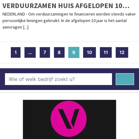
VERDUURZAMEN HUIS AFGELOPEN 10
JAAR VERACHTVOUDIGD
NEDERLAND - Om verduurzamingen te financieren worden steeds vaker
persoonlijke leningen gebruikt. In de afgelopen 10 jaar is het aantal
aanvragen [...]
1
...
7
8
9
(current)
10
11
12