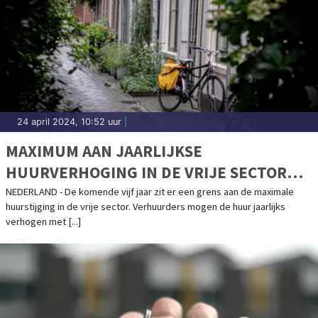
24 april 2024, 10:52 uur
|
MAXIMUM AAN JAARLIJKSE
HUURVERHOGING IN DE VRIJE SECTOR
BLIJFT GELDEN TOT 1 MEI 2029
NEDERLAND - De komende vijf jaar zit er een grens aan de maximale
huurstijging in de vrije sector. Verhuurders mogen de huur jaarlijks
verhogen met [...]