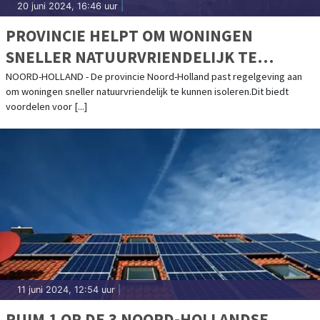
20 juni 2024, 16:46 uur
|
PROVINCIE HELPT OM WONINGEN
SNELLER NATUURVRIENDELIJK TE
ISOLEREN
NOORD-HOLLAND - De provincie Noord-Holland past regelgeving aan
om woningen sneller natuurvriendelijk te kunnen isoleren.Dit biedt
voordelen voor [...]
11 juni 2024, 12:54 uur
|
RUIM 1 OP DE 3 NOORD-HOLLANDSE