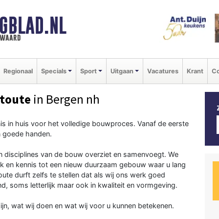
GBLAD.NL
n waard
Regionaal
Specials
Sport
Uitgaan
Vacatures
Krant
Co
Stoute
in Bergen nh
is in huis voor het volledige bouwproces. Vanaf de eerste
in goede handen.
n en disciplines van de bouw overziet en samenvoegt. We
iek en kennis tot een nieuw duurzaam gebouw waar u lang
te durft zelfs te stellen dat als wij ons werk goed
 soms letterlijk maar ook in kwaliteit en vormgeving.
zijn, wat wij doen en wat wij voor u kunnen betekenen.