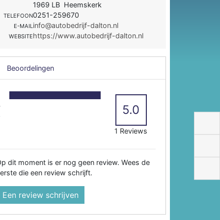
1969 LB Heemskerk
0251-259670
TELEFOON
info@autobedrijf-dalton.nl
E-MAIL
https://www.autobedrijf-dalton.nl
WEBSITE
Beoordelingen
5
4
5.0
3
2
1 Reviews
p dit moment is er nog geen review. Wees de
erste die een review schrijft.
Een review schrijven