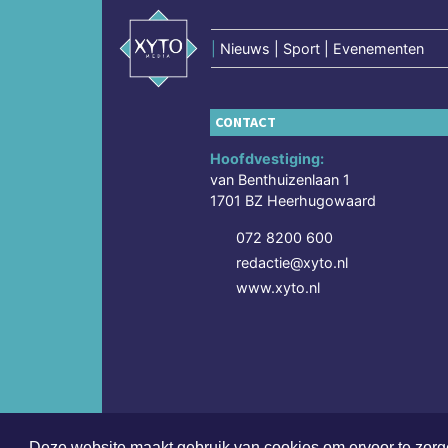
|
Nieuws | Sport | Evenementen
CONTACT
Hoofdvestiging:
van Benthuizenlaan 1
1701 BZ Heerhugowaard
072 8200 600
redactie@xyto.nl
www.xyto.nl
Deze website maakt gebruik van cookies om ervoor te zorge