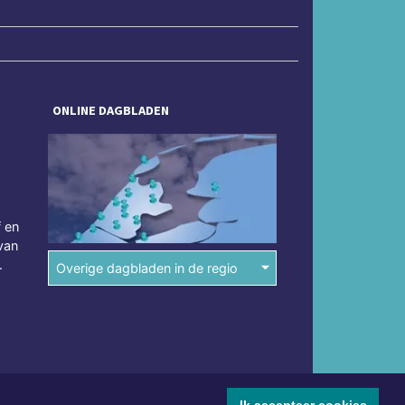
ONLINE DAGBLADEN
f en
van
.
Overige dagbladen in de regio