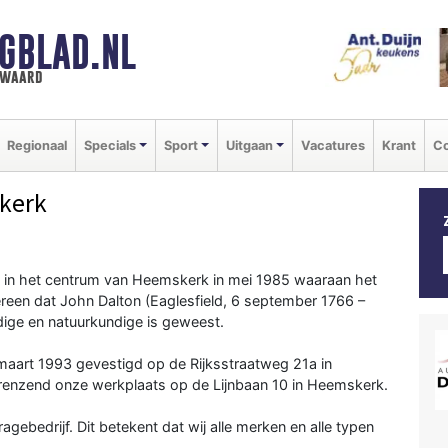
GBLAD.NL
n waard
Regionaal
Specials
Sport
Uitgaan
Vacatures
Krant
Co
kerk
at in het centrum van Heemskerk in mei 1985 waaraan het
dereen dat John Dalton (Eaglesfield, 6 september 1766 –
dige en natuurkundige is geweest.
s maart 1993 gevestigd op de Rijksstraatweg 21a in
enzend onze werkplaats op de Lijnbaan 10 in Heemskerk.
gebedrijf. Dit betekent dat wij alle merken en alle typen