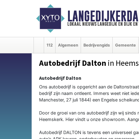
LANGEDIJKERDA
lokaal nieuws langedijk en dijk e
112
Algemeen
Bedrijvengids
Gemeente
Autobedrijf Dalton
in Heems
Autobedrijf Dalton
Ons autobedrijf is opgericht aan de Daltonstra
bedrijf zijn naam ontleent. Immers weet niet ie
Manchester, 27 juli 1844) een Engelse scheikun
Door de groei van ons autobedrijf zijn wij sind
Heemskerk. Hier vindt u onze showroom. Aangr
Autobedrijf DALTON is tevens een universeel gara
auto’s APK keuren, onderhouden en repareren.