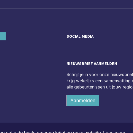
SOCIAL MEDIA
NIEUWSBRIEF AANMELDEN
Schrijf je in voor onze nieuwsbrie
krijg wekelijks een samenvatting 
alle gebeurtenissen uit jouw regio
Aanmelden
n dat u de beste ervaring krijgt op onze website
Lees meer